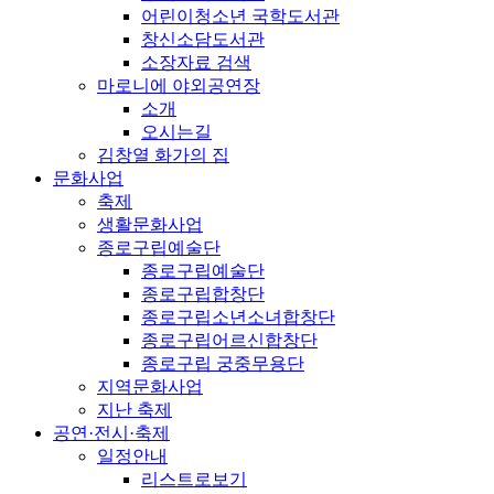
어린이청소년 국학도서관
창신소담도서관
소장자료 검색
마로니에 야외공연장
소개
오시는길
김창열 화가의 집
문화사업
축제
생활문화사업
종로구립예술단
종로구립예술단
종로구립합창단
종로구립소년소녀합창단
종로구립어르신합창단
종로구립 궁중무용단
지역문화사업
지난 축제
공연·전시·축제
일정안내
리스트로보기