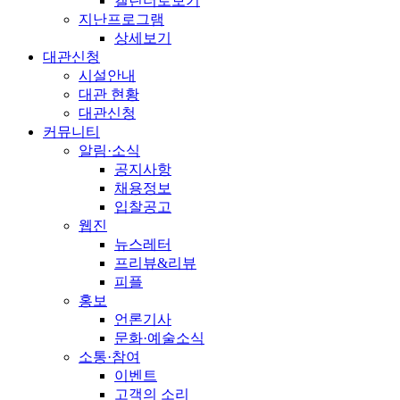
캘린더로보기
지난프로그램
상세보기
대관신청
시설안내
대관 현황
대관신청
커뮤니티
알림·소식
공지사항
채용정보
입찰공고
웹진
뉴스레터
프리뷰&리뷰
피플
홍보
언론기사
문화·예술소식
소통·참여
이벤트
고객의 소리