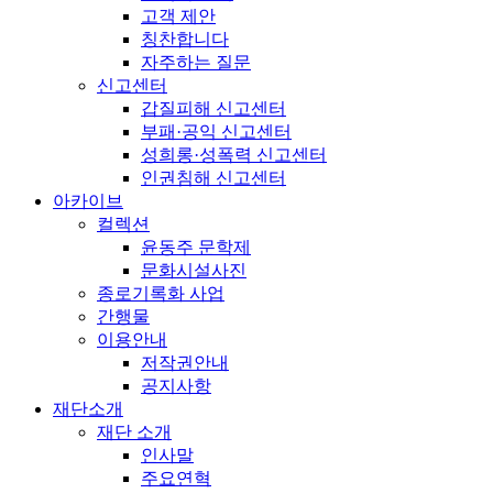
고객 제안
칭찬합니다
자주하는 질문
신고센터
갑질피해 신고센터
부패·공익 신고센터
성희롱·성폭력 신고센터
인권침해 신고센터
아카이브
컬렉션
윤동주 문학제
문화시설사진
종로기록화 사업
간행물
이용안내
저작권안내
공지사항
재단소개
재단 소개
인사말
주요연혁