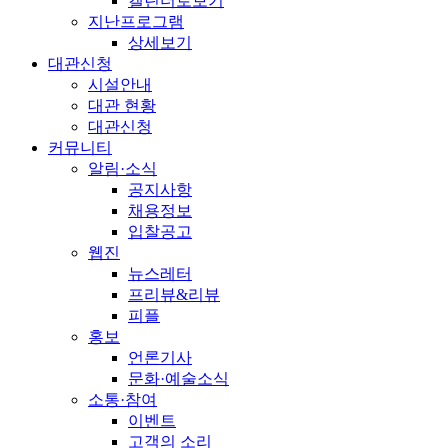
캘린더로보기
지난프로그램
상세보기
대관신청
시설안내
대관 현황
대관신청
커뮤니티
알림·소식
공지사항
채용정보
입찰공고
웹진
뉴스레터
프리뷰&리뷰
피플
홍보
언론기사
문화·예술소식
소통·참여
이벤트
고객의 소리