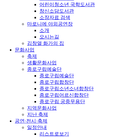
어린이청소년 국학도서관
창신소담도서관
소장자료 검색
마로니에 야외공연장
소개
오시는길
김창열 화가의 집
문화사업
축제
생활문화사업
종로구립예술단
종로구립예술단
종로구립합창단
종로구립소년소녀합창단
종로구립어르신합창단
종로구립 궁중무용단
지역문화사업
지난 축제
공연·전시·축제
일정안내
리스트로보기