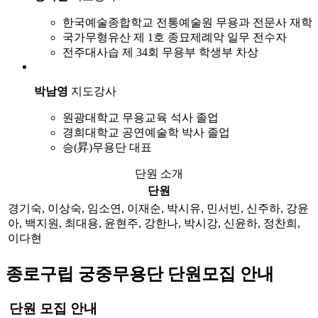
한국예술종합학교 전통예술원 무용과 전문사 재학
국가무형유산 제 1호 종묘제례악 일무 전수자
전주대사습 제 34회 무용부 학생부 차상
박남영
지도강사
원광대학교 무용교육 석사 졸업
경희대학교 공연예술학 박사 졸업
승(昇)무용단 대표
단원 소개
단원
경기숙, 이상숙, 임소연, 이재순, 박시유, 민서빈, 신주하, 강윤
아, 백지원, 최대용, 윤현주, 강한나, 박시강, 신윤하, 정찬희,
이다현
종로구립 궁중무용단 단원모집 안내
단원 모집
안내