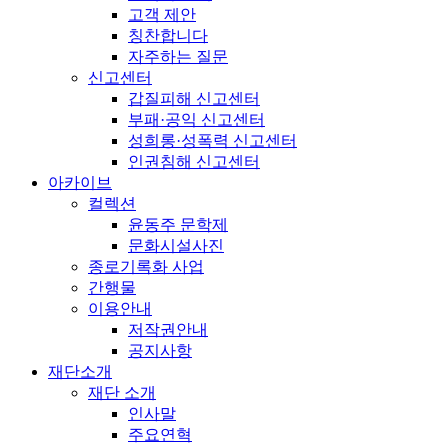
고객 제안
칭찬합니다
자주하는 질문
신고센터
갑질피해 신고센터
부패·공익 신고센터
성희롱·성폭력 신고센터
인권침해 신고센터
아카이브
컬렉션
윤동주 문학제
문화시설사진
종로기록화 사업
간행물
이용안내
저작권안내
공지사항
재단소개
재단 소개
인사말
주요연혁