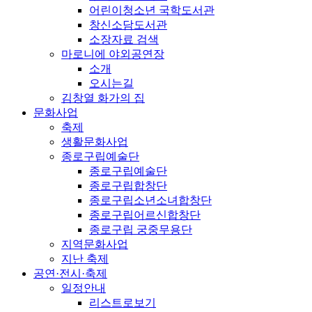
어린이청소년 국학도서관
창신소담도서관
소장자료 검색
마로니에 야외공연장
소개
오시는길
김창열 화가의 집
문화사업
축제
생활문화사업
종로구립예술단
종로구립예술단
종로구립합창단
종로구립소년소녀합창단
종로구립어르신합창단
종로구립 궁중무용단
지역문화사업
지난 축제
공연·전시·축제
일정안내
리스트로보기