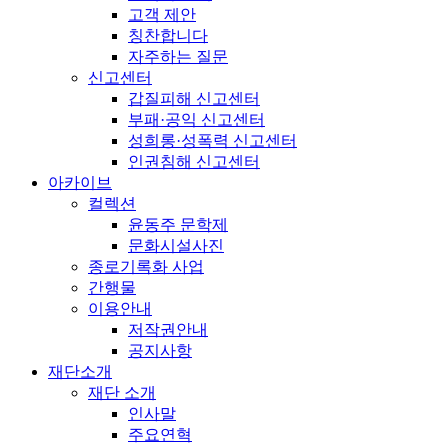
고객 제안
칭찬합니다
자주하는 질문
신고센터
갑질피해 신고센터
부패·공익 신고센터
성희롱·성폭력 신고센터
인권침해 신고센터
아카이브
컬렉션
윤동주 문학제
문화시설사진
종로기록화 사업
간행물
이용안내
저작권안내
공지사항
재단소개
재단 소개
인사말
주요연혁