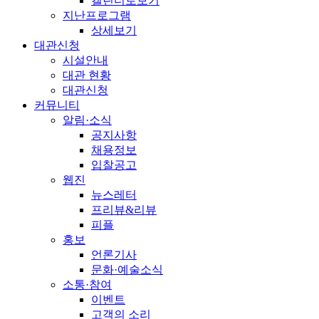
캘린더로보기
지난프로그램
상세보기
대관신청
시설안내
대관 현황
대관신청
커뮤니티
알림·소식
공지사항
채용정보
입찰공고
웹진
뉴스레터
프리뷰&리뷰
피플
홍보
언론기사
문화·예술소식
소통·참여
이벤트
고객의 소리