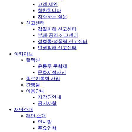
고객 제안
칭찬합니다
자주하는 질문
신고센터
갑질피해 신고센터
부패·공익 신고센터
성희롱·성폭력 신고센터
인권침해 신고센터
아카이브
컬렉션
윤동주 문학제
문화시설사진
종로기록화 사업
간행물
이용안내
저작권안내
공지사항
재단소개
재단 소개
인사말
주요연혁