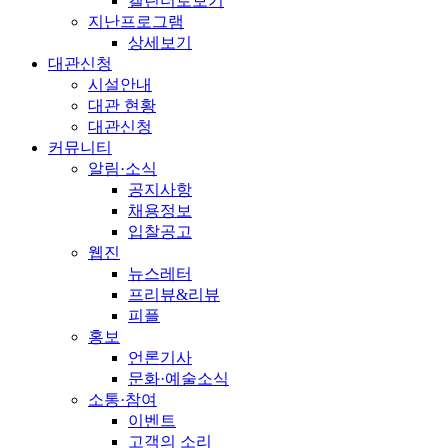
캘린더로보기
지난프로그램
상세보기
대관신청
시설안내
대관 현황
대관신청
커뮤니티
알림·소식
공지사항
채용정보
입찰공고
웹진
뉴스레터
프리뷰&리뷰
피플
홍보
언론기사
문화·예술소식
소통·참여
이벤트
고객의 소리