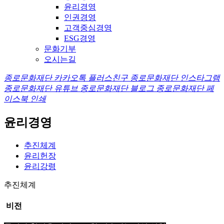
윤리경영
인권경영
고객중심경영
ESG경영
문화기부
오시는길
종로문화재단 카카오톡 플러스친구
종로문화재단 인스타그램
종로문화재단 유튜브
종로문화재단 블로그
종로문화재단 페
이스북
인쇄
윤리경영
추진체계
윤리헌장
윤리강령
추진체계
비전