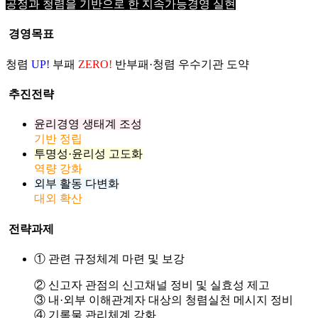
공정과 청렴을 기반으로 한 지속가능경영 실현
경영목표
청렴
UP!
부패
ZERO!
반부패·청렴 우수기관 도약
추진전략
윤리경영 생태계 조성
기반 정립
투명성·윤리성 고도화
역량 강화
외부 활동 다변화
대외 확산
전략과제
① 관련 규정체계 마련 및 보강
② 신고자 관점의 신고채널 정비 및 실효성 제고
③ 내·외부 이해관계자 대상의 청렴실천 메시지 정비
④ 기록물 관리체계 강화