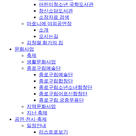
어린이청소년 국학도서관
창신소담도서관
소장자료 검색
마로니에 야외공연장
소개
오시는길
김창열 화가의 집
문화사업
축제
생활문화사업
종로구립예술단
종로구립예술단
종로구립합창단
종로구립소년소녀합창단
종로구립어르신합창단
종로구립 궁중무용단
지역문화사업
지난 축제
공연·전시·축제
일정안내
리스트로보기