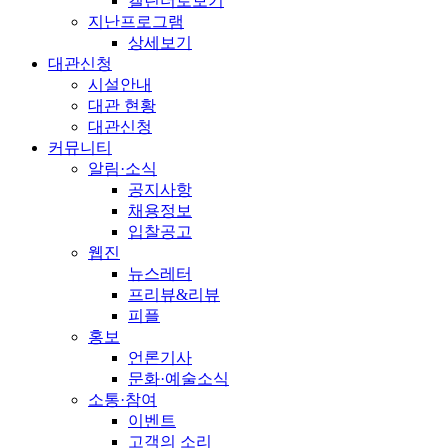
캘린더로보기
지난프로그램
상세보기
대관신청
시설안내
대관 현황
대관신청
커뮤니티
알림·소식
공지사항
채용정보
입찰공고
웹진
뉴스레터
프리뷰&리뷰
피플
홍보
언론기사
문화·예술소식
소통·참여
이벤트
고객의 소리