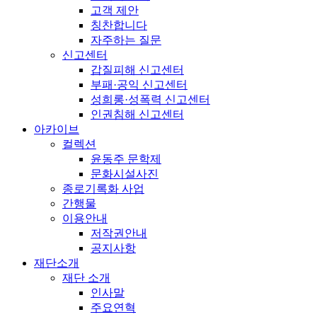
고객 제안
칭찬합니다
자주하는 질문
신고센터
갑질피해 신고센터
부패·공익 신고센터
성희롱·성폭력 신고센터
인권침해 신고센터
아카이브
컬렉션
윤동주 문학제
문화시설사진
종로기록화 사업
간행물
이용안내
저작권안내
공지사항
재단소개
재단 소개
인사말
주요연혁