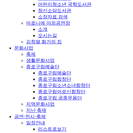
어린이청소년 국학도서관
창신소담도서관
소장자료 검색
마로니에 야외공연장
소개
오시는길
김창열 화가의 집
문화사업
축제
생활문화사업
종로구립예술단
종로구립예술단
종로구립합창단
종로구립소년소녀합창단
종로구립어르신합창단
종로구립 궁중무용단
지역문화사업
지난 축제
공연·전시·축제
일정안내
리스트로보기