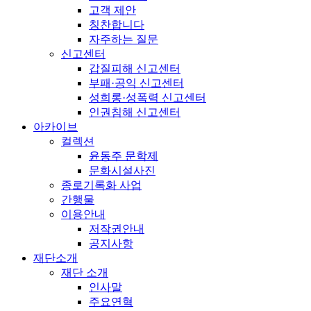
고객 제안
칭찬합니다
자주하는 질문
신고센터
갑질피해 신고센터
부패·공익 신고센터
성희롱·성폭력 신고센터
인권침해 신고센터
아카이브
컬렉션
윤동주 문학제
문화시설사진
종로기록화 사업
간행물
이용안내
저작권안내
공지사항
재단소개
재단 소개
인사말
주요연혁