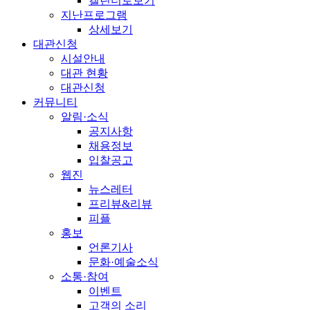
캘린더로보기
지난프로그램
상세보기
대관신청
시설안내
대관 현황
대관신청
커뮤니티
알림·소식
공지사항
채용정보
입찰공고
웹진
뉴스레터
프리뷰&리뷰
피플
홍보
언론기사
문화·예술소식
소통·참여
이벤트
고객의 소리