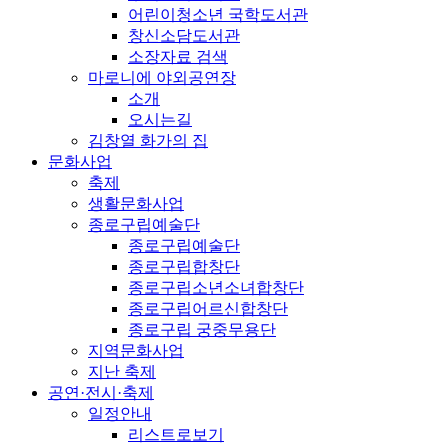
어린이청소년 국학도서관
창신소담도서관
소장자료 검색
마로니에 야외공연장
소개
오시는길
김창열 화가의 집
문화사업
축제
생활문화사업
종로구립예술단
종로구립예술단
종로구립합창단
종로구립소년소녀합창단
종로구립어르신합창단
종로구립 궁중무용단
지역문화사업
지난 축제
공연·전시·축제
일정안내
리스트로보기