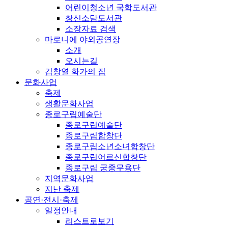
어린이청소년 국학도서관
창신소담도서관
소장자료 검색
마로니에 야외공연장
소개
오시는길
김창열 화가의 집
문화사업
축제
생활문화사업
종로구립예술단
종로구립예술단
종로구립합창단
종로구립소년소녀합창단
종로구립어르신합창단
종로구립 궁중무용단
지역문화사업
지난 축제
공연·전시·축제
일정안내
리스트로보기