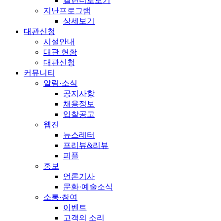
캘린더로보기
지난프로그램
상세보기
대관신청
시설안내
대관 현황
대관신청
커뮤니티
알림·소식
공지사항
채용정보
입찰공고
웹진
뉴스레터
프리뷰&리뷰
피플
홍보
언론기사
문화·예술소식
소통·참여
이벤트
고객의 소리