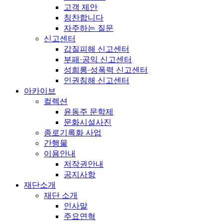
고객 제안
칭찬합니다
자주하는 질문
신고센터
갑질피해 신고센터
부패·공익 신고센터
성희롱·성폭력 신고센터
인권침해 신고센터
아카이브
컬렉션
윤동주 문학제
문화시설사진
종로기록화 사업
간행물
이용안내
저작권안내
공지사항
재단소개
재단 소개
인사말
주요연혁