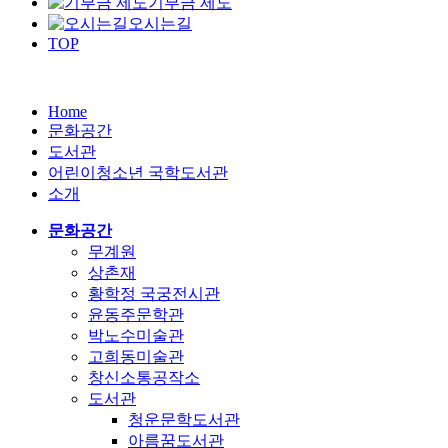
기부금 제도
오시는길
TOP
Home
문화공간
도서관
어린이청소년 국학도서관
소개
문화공간
무계원
상촌재
황학정 국궁전시관
윤동주문학관
박노수미술관
고희동미술관
창신소통공작소
도서관
청운문학도서관
아름꿈도서관