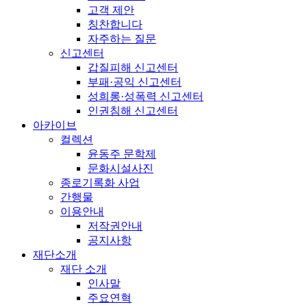
고객 제안
칭찬합니다
자주하는 질문
신고센터
갑질피해 신고센터
부패·공익 신고센터
성희롱·성폭력 신고센터
인권침해 신고센터
아카이브
컬렉션
윤동주 문학제
문화시설사진
종로기록화 사업
간행물
이용안내
저작권안내
공지사항
재단소개
재단 소개
인사말
주요연혁