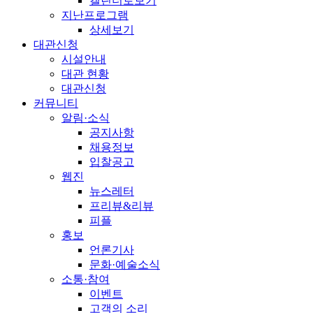
캘린더로보기
지난프로그램
상세보기
대관신청
시설안내
대관 현황
대관신청
커뮤니티
알림·소식
공지사항
채용정보
입찰공고
웹진
뉴스레터
프리뷰&리뷰
피플
홍보
언론기사
문화·예술소식
소통·참여
이벤트
고객의 소리