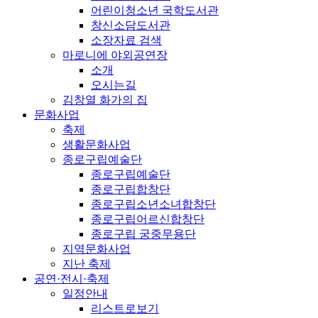
어린이청소년 국학도서관
창신소담도서관
소장자료 검색
마로니에 야외공연장
소개
오시는길
김창열 화가의 집
문화사업
축제
생활문화사업
종로구립예술단
종로구립예술단
종로구립합창단
종로구립소년소녀합창단
종로구립어르신합창단
종로구립 궁중무용단
지역문화사업
지난 축제
공연·전시·축제
일정안내
리스트로보기