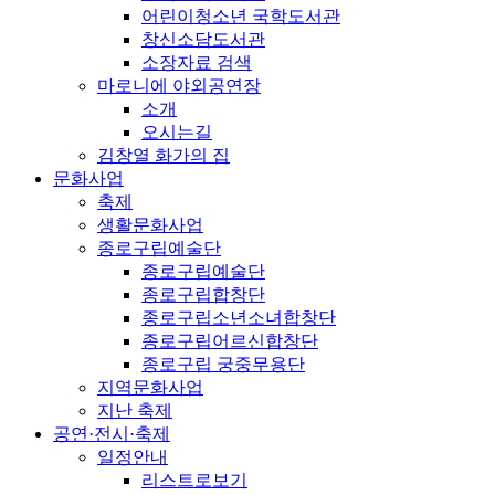
어린이청소년 국학도서관
창신소담도서관
소장자료 검색
마로니에 야외공연장
소개
오시는길
김창열 화가의 집
문화사업
축제
생활문화사업
종로구립예술단
종로구립예술단
종로구립합창단
종로구립소년소녀합창단
종로구립어르신합창단
종로구립 궁중무용단
지역문화사업
지난 축제
공연·전시·축제
일정안내
리스트로보기