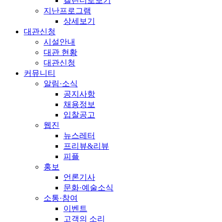
캘린더로보기
지난프로그램
상세보기
대관신청
시설안내
대관 현황
대관신청
커뮤니티
알림·소식
공지사항
채용정보
입찰공고
웹진
뉴스레터
프리뷰&리뷰
피플
홍보
언론기사
문화·예술소식
소통·참여
이벤트
고객의 소리