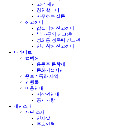
고객 제안
칭찬합니다
자주하는 질문
신고센터
갑질피해 신고센터
부패·공익 신고센터
성희롱·성폭력 신고센터
인권침해 신고센터
아카이브
컬렉션
윤동주 문학제
문화시설사진
종로기록화 사업
간행물
이용안내
저작권안내
공지사항
재단소개
재단 소개
인사말
주요연혁