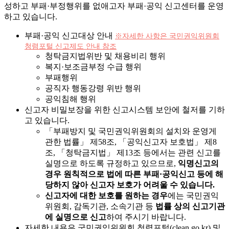
성하고 부패·부정행위를 없애고자
부패·공익 신고센터를 운영
하고 있습니다.
부패·공익 신고대상 안내
※자세한 사항은 국민권익위원회
청렴포털 신고제도 안내 참조
청탁금지법위반 및 채용비리 행위
복지·보조금부정 수급 행위
부패행위
공직자 행동강령 위반 행위
공익침해 행위
신고자 비밀보장을 위한 신고시스템 보안에 철저를 기하
고 있습니다.
「부패방지 및 국민권익위원회의 설치와 운영게
관한 법률」 제58조, 「공익신고자 보호법」 제8
조, 「청탁금지법」 제13조 등에서는 관련 신고를
실명으로 하도록 규정하고 있으므로,
익명신고의
경우 원칙적으로 법에 따른 부패·공익신고 등에 해
당하지 않아 신고자 보호가 어려울 수 있습니다.
신고자에 대한 보호를 원하는 경우
에는 국민권익
위원회, 감독기관, 소속기관 등
법률 상의 신고기관
에 실명으로 신고
하여 주시기 바랍니다.
자세한 내용은 국민권익위원회 청렴포털(clean.go.kr) 및