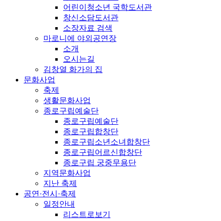
어린이청소년 국학도서관
창신소담도서관
소장자료 검색
마로니에 야외공연장
소개
오시는길
김창열 화가의 집
문화사업
축제
생활문화사업
종로구립예술단
종로구립예술단
종로구립합창단
종로구립소년소녀합창단
종로구립어르신합창단
종로구립 궁중무용단
지역문화사업
지난 축제
공연·전시·축제
일정안내
리스트로보기