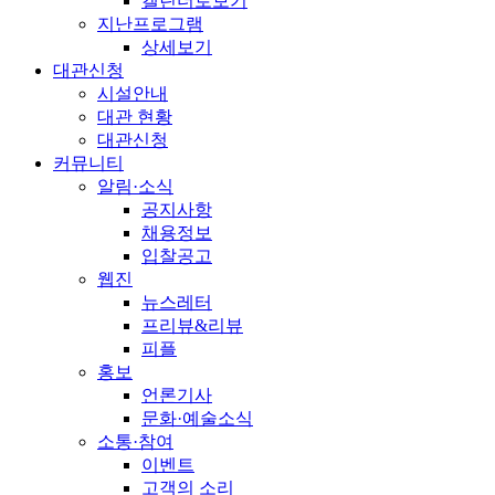
캘린더로보기
지난프로그램
상세보기
대관신청
시설안내
대관 현황
대관신청
커뮤니티
알림·소식
공지사항
채용정보
입찰공고
웹진
뉴스레터
프리뷰&리뷰
피플
홍보
언론기사
문화·예술소식
소통·참여
이벤트
고객의 소리