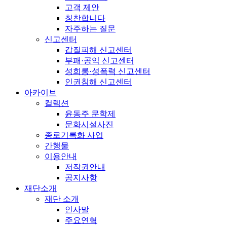
고객 제안
칭찬합니다
자주하는 질문
신고센터
갑질피해 신고센터
부패·공익 신고센터
성희롱·성폭력 신고센터
인권침해 신고센터
아카이브
컬렉션
윤동주 문학제
문화시설사진
종로기록화 사업
간행물
이용안내
저작권안내
공지사항
재단소개
재단 소개
인사말
주요연혁