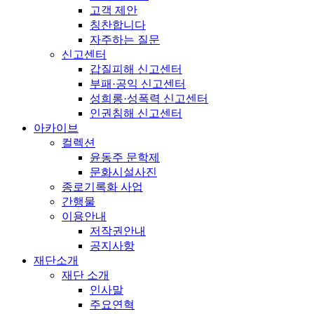
고객 제안
칭찬합니다
자주하는 질문
신고센터
갑질피해 신고센터
부패·공익 신고센터
성희롱·성폭력 신고센터
인권침해 신고센터
아카이브
컬렉션
윤동주 문학제
문화시설사진
종로기록화 사업
간행물
이용안내
저작권안내
공지사항
재단소개
재단 소개
인사말
주요연혁