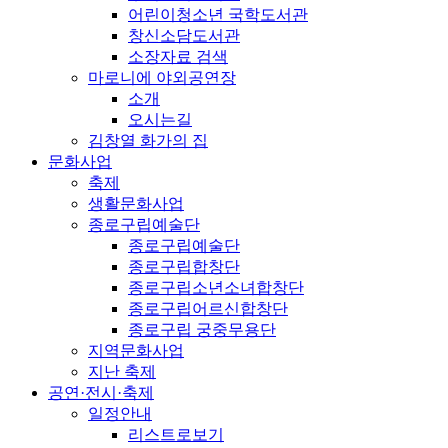
어린이청소년 국학도서관
창신소담도서관
소장자료 검색
마로니에 야외공연장
소개
오시는길
김창열 화가의 집
문화사업
축제
생활문화사업
종로구립예술단
종로구립예술단
종로구립합창단
종로구립소년소녀합창단
종로구립어르신합창단
종로구립 궁중무용단
지역문화사업
지난 축제
공연·전시·축제
일정안내
리스트로보기