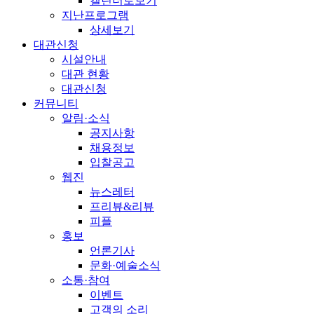
캘린더로보기
지난프로그램
상세보기
대관신청
시설안내
대관 현황
대관신청
커뮤니티
알림·소식
공지사항
채용정보
입찰공고
웹진
뉴스레터
프리뷰&리뷰
피플
홍보
언론기사
문화·예술소식
소통·참여
이벤트
고객의 소리