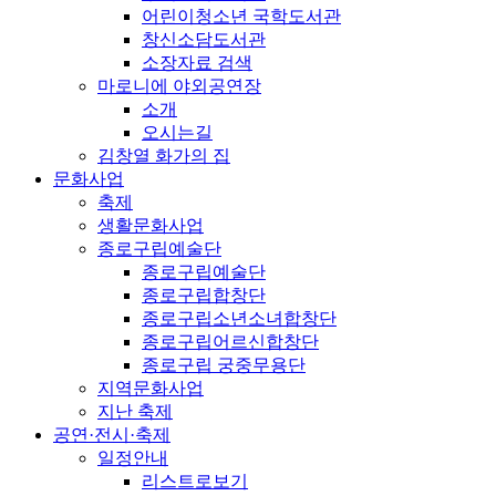
어린이청소년 국학도서관
창신소담도서관
소장자료 검색
마로니에 야외공연장
소개
오시는길
김창열 화가의 집
문화사업
축제
생활문화사업
종로구립예술단
종로구립예술단
종로구립합창단
종로구립소년소녀합창단
종로구립어르신합창단
종로구립 궁중무용단
지역문화사업
지난 축제
공연·전시·축제
일정안내
리스트로보기