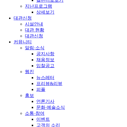
캘린더로보기
지난프로그램
상세보기
대관신청
시설안내
대관 현황
대관신청
커뮤니티
알림·소식
공지사항
채용정보
입찰공고
웹진
뉴스레터
프리뷰&리뷰
피플
홍보
언론기사
문화·예술소식
소통·참여
이벤트
고객의 소리