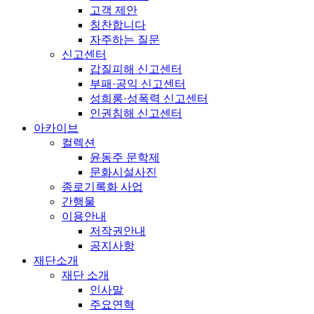
고객 제안
칭찬합니다
자주하는 질문
신고센터
갑질피해 신고센터
부패·공익 신고센터
성희롱·성폭력 신고센터
인권침해 신고센터
아카이브
컬렉션
윤동주 문학제
문화시설사진
종로기록화 사업
간행물
이용안내
저작권안내
공지사항
재단소개
재단 소개
인사말
주요연혁