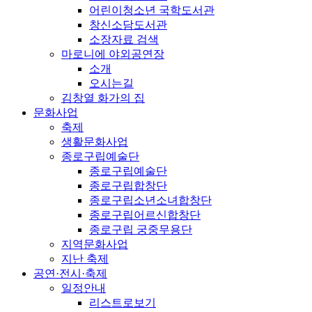
어린이청소년 국학도서관
창신소담도서관
소장자료 검색
마로니에 야외공연장
소개
오시는길
김창열 화가의 집
문화사업
축제
생활문화사업
종로구립예술단
종로구립예술단
종로구립합창단
종로구립소년소녀합창단
종로구립어르신합창단
종로구립 궁중무용단
지역문화사업
지난 축제
공연·전시·축제
일정안내
리스트로보기