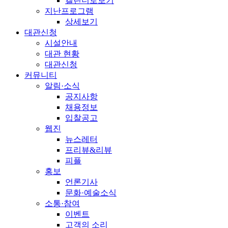
캘린더로보기
지난프로그램
상세보기
대관신청
시설안내
대관 현황
대관신청
커뮤니티
알림·소식
공지사항
채용정보
입찰공고
웹진
뉴스레터
프리뷰&리뷰
피플
홍보
언론기사
문화·예술소식
소통·참여
이벤트
고객의 소리