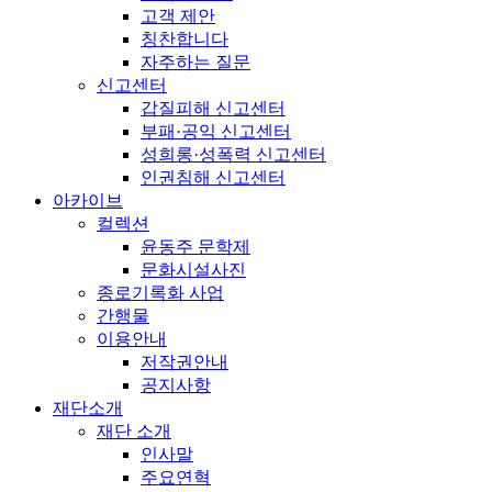
고객 제안
칭찬합니다
자주하는 질문
신고센터
갑질피해 신고센터
부패·공익 신고센터
성희롱·성폭력 신고센터
인권침해 신고센터
아카이브
컬렉션
윤동주 문학제
문화시설사진
종로기록화 사업
간행물
이용안내
저작권안내
공지사항
재단소개
재단 소개
인사말
주요연혁