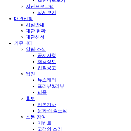
캘린더로보기
지난프로그램
상세보기
대관신청
시설안내
대관 현황
대관신청
커뮤니티
알림·소식
공지사항
채용정보
입찰공고
웹진
뉴스레터
프리뷰&리뷰
피플
홍보
언론기사
문화·예술소식
소통·참여
이벤트
고객의 소리