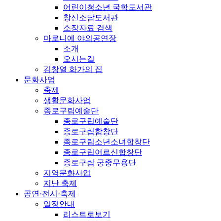
어린이청소년 국학도서관
창신소담도서관
소장자료 검색
마로니에 야외공연장
소개
오시는길
김창열 화가의 집
문화사업
축제
생활문화사업
종로구립예술단
종로구립예술단
종로구립합창단
종로구립소년소녀합창단
종로구립어르신합창단
종로구립 궁중무용단
지역문화사업
지난 축제
공연·전시·축제
일정안내
리스트로보기