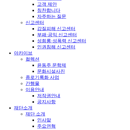
고객 제안
칭찬합니다
자주하는 질문
신고센터
갑질피해 신고센터
부패·공익 신고센터
성희롱·성폭력 신고센터
인권침해 신고센터
아카이브
컬렉션
윤동주 문학제
문화시설사진
종로기록화 사업
간행물
이용안내
저작권안내
공지사항
재단소개
재단 소개
인사말
주요연혁