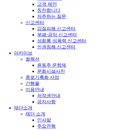
고객 제안
칭찬합니다
자주하는 질문
신고센터
갑질피해 신고센터
부패·공익 신고센터
성희롱·성폭력 신고센터
인권침해 신고센터
아카이브
컬렉션
윤동주 문학제
문화시설사진
종로기록화 사업
간행물
이용안내
저작권안내
공지사항
재단소개
재단 소개
인사말
주요연혁