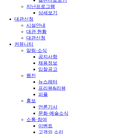
캘린더로보기
지난프로그램
상세보기
대관신청
시설안내
대관 현황
대관신청
커뮤니티
알림·소식
공지사항
채용정보
입찰공고
웹진
뉴스레터
프리뷰&리뷰
피플
홍보
언론기사
문화·예술소식
소통·참여
이벤트
고객의 소리