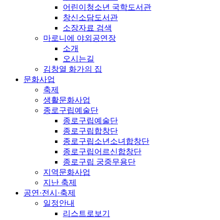
어린이청소년 국학도서관
창신소담도서관
소장자료 검색
마로니에 야외공연장
소개
오시는길
김창열 화가의 집
문화사업
축제
생활문화사업
종로구립예술단
종로구립예술단
종로구립합창단
종로구립소년소녀합창단
종로구립어르신합창단
종로구립 궁중무용단
지역문화사업
지난 축제
공연·전시·축제
일정안내
리스트로보기