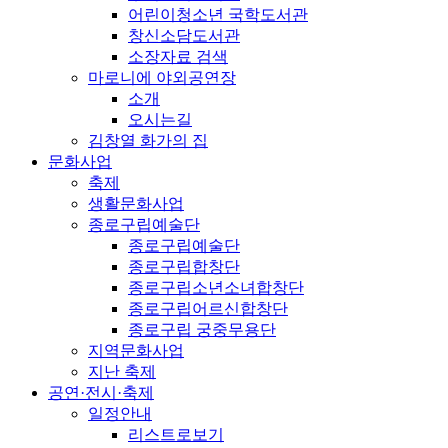
어린이청소년 국학도서관
창신소담도서관
소장자료 검색
마로니에 야외공연장
소개
오시는길
김창열 화가의 집
문화사업
축제
생활문화사업
종로구립예술단
종로구립예술단
종로구립합창단
종로구립소년소녀합창단
종로구립어르신합창단
종로구립 궁중무용단
지역문화사업
지난 축제
공연·전시·축제
일정안내
리스트로보기