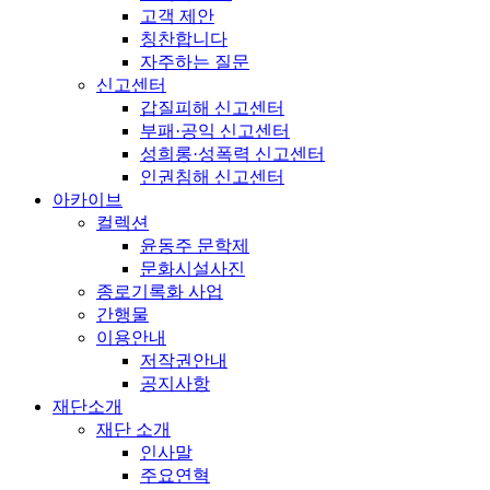
고객 제안
칭찬합니다
자주하는 질문
신고센터
갑질피해 신고센터
부패·공익 신고센터
성희롱·성폭력 신고센터
인권침해 신고센터
아카이브
컬렉션
윤동주 문학제
문화시설사진
종로기록화 사업
간행물
이용안내
저작권안내
공지사항
재단소개
재단 소개
인사말
주요연혁