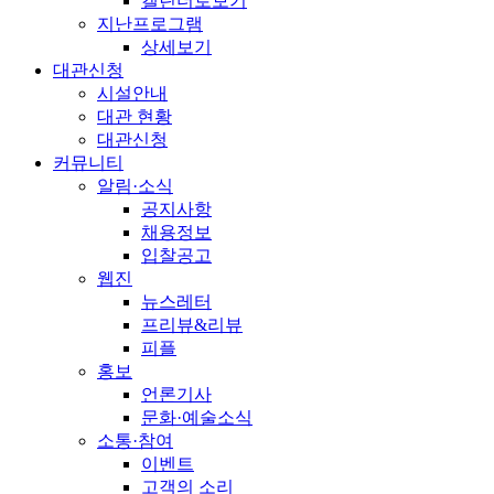
캘린더로보기
지난프로그램
상세보기
대관신청
시설안내
대관 현황
대관신청
커뮤니티
알림·소식
공지사항
채용정보
입찰공고
웹진
뉴스레터
프리뷰&리뷰
피플
홍보
언론기사
문화·예술소식
소통·참여
이벤트
고객의 소리