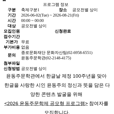
프로그램 정보
구분
축제구분1
장소
공모전별 상이
기간
2026-06-02(Tue) ~ 2026-08-21(Fri)
시간
00:00 ~ 00:00
대상
공모전별 상이
모집인원
신청완료
접수기간
기본가
무료
부가비용
없음
종로문화재단 문화자산팀(02-6958-6551)
문의
윤동주문학관(02-2148-4175)
첨부파일
신청방법
공모전별 상이
윤동주문학관에서 한글날 제정 100주년을 맞아 
한글을 사랑한 시인 윤동주의 정신과 뜻을 담은 다
양한 콘텐츠 발굴을 위해 
<2026 윤동주문학제 공모형 프로그램>
 참여자를 
모집합니다.