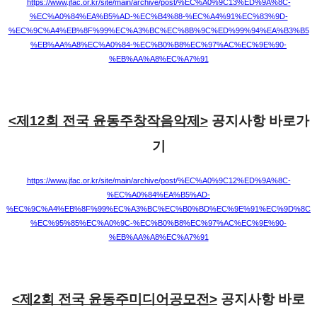
https://www.jfac.or.kr/site/main/archive/post/%EC%A0%9C13%ED%9A%8C-
%EC%A0%84%EA%B5%AD-%EC%B4%88-%EC%A4%91%EC%83%9D-
%EC%9C%A4%EB%8F%99%EC%A3%BC%EC%8B%9C%ED%99%94%EA%B3%B5
%EB%AA%A8%EC%A0%84-%EC%B0%B8%EC%97%AC%EC%9E%90-
%EB%AA%A8%EC%A7%91
<제12회 전국 윤동주창작음악제>
 공지사항 바로가
기
https://www.jfac.or.kr/site/main/archive/post/%EC%A0%9C12%ED%9A%8C-
%EC%A0%84%EA%B5%AD-
%EC%9C%A4%EB%8F%99%EC%A3%BC%EC%B0%BD%EC%9E%91%EC%9D%8C
%EC%95%85%EC%A0%9C-%EC%B0%B8%EC%97%AC%EC%9E%90-
%EB%AA%A8%EC%A7%91
<제2회 전국 윤동주미디어공모전>
 공지사항 바로