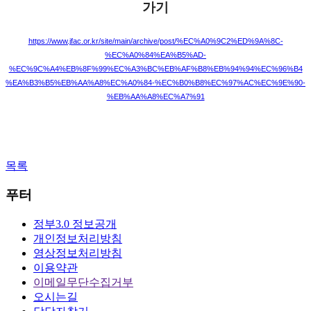
가기
https://www.jfac.or.kr/site/main/archive/post/%EC%A0%9C2%ED%9A%8C-
%EC%A0%84%EA%B5%AD-
%EC%9C%A4%EB%8F%99%EC%A3%BC%EB%AF%B8%EB%94%94%EC%96%B4
%EA%B3%B5%EB%AA%A8%EC%A0%84-%EC%B0%B8%EC%97%AC%EC%9E%90-
%EB%AA%A8%EC%A7%91
목록
푸터
정부3.0 정보공개
개인정보처리방침
영상정보처리방침
이용약관
이메일무단수집거부
오시는길