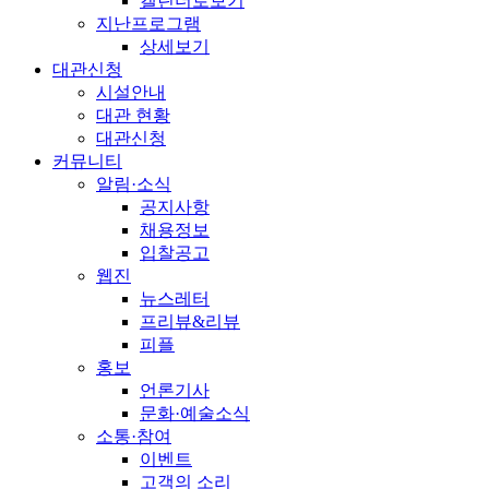
캘린더로보기
지난프로그램
상세보기
대관신청
시설안내
대관 현황
대관신청
커뮤니티
알림·소식
공지사항
채용정보
입찰공고
웹진
뉴스레터
프리뷰&리뷰
피플
홍보
언론기사
문화·예술소식
소통·참여
이벤트
고객의 소리