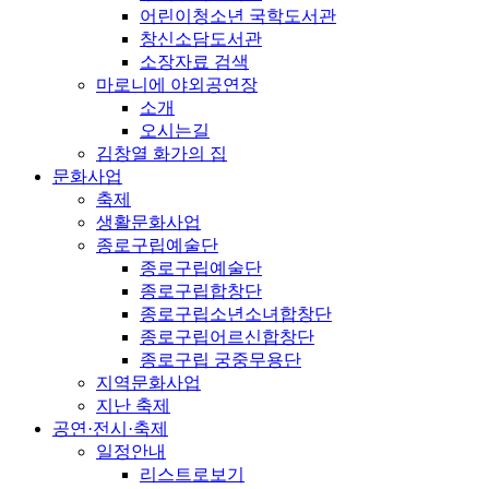
어린이청소년 국학도서관
창신소담도서관
소장자료 검색
마로니에 야외공연장
소개
오시는길
김창열 화가의 집
문화사업
축제
생활문화사업
종로구립예술단
종로구립예술단
종로구립합창단
종로구립소년소녀합창단
종로구립어르신합창단
종로구립 궁중무용단
지역문화사업
지난 축제
공연·전시·축제
일정안내
리스트로보기