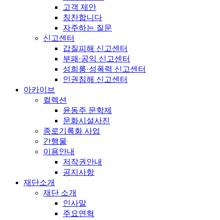
고객 제안
칭찬합니다
자주하는 질문
신고센터
갑질피해 신고센터
부패·공익 신고센터
성희롱·성폭력 신고센터
인권침해 신고센터
아카이브
컬렉션
윤동주 문학제
문화시설사진
종로기록화 사업
간행물
이용안내
저작권안내
공지사항
재단소개
재단 소개
인사말
주요연혁