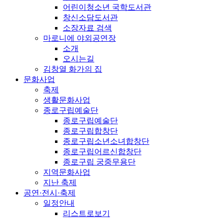
어린이청소년 국학도서관
창신소담도서관
소장자료 검색
마로니에 야외공연장
소개
오시는길
김창열 화가의 집
문화사업
축제
생활문화사업
종로구립예술단
종로구립예술단
종로구립합창단
종로구립소년소녀합창단
종로구립어르신합창단
종로구립 궁중무용단
지역문화사업
지난 축제
공연·전시·축제
일정안내
리스트로보기