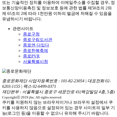
또는 기술적인 장치를 이용하여 이메일주소를 수집할 경우, 정
보통신망이용촉진 및 정보보호 등에 관한 법률
제50조의 2와
제 65조의 2에 따라 1천만원 이하의 벌금
에 처해질 수 있음을
유념하시기 바랍니다.
관련사이트
종로구청
종로구립도서관
종로엔 다있다
종로한복축제
종로PVR
서울특별시청
종로문화재단 사업자등록번호 :
101-82-23054
| 대표전화
02-
6203-1155
| 팩스
02-6499-0371
재단본부 : 서울특별시 종로구 새문안로 41(백강빌딩 4층, 5층)
Copyrightⓒ 2019 jfac. All rights reserved.
쿠키를 지원하지 않는 브라우저이거나 브라우저 설정에서 쿠
키를 사용하지 않음으로 설정되어 있는 경우 사이트의 일부 기
능(로그인 등)을 이용할 수 없으니 유의해 주시기 바랍니다.