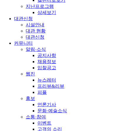
캘린더로보기
지난프로그램
상세보기
대관신청
시설안내
대관 현황
대관신청
커뮤니티
알림·소식
공지사항
채용정보
입찰공고
웹진
뉴스레터
프리뷰&리뷰
피플
홍보
언론기사
문화·예술소식
소통·참여
이벤트
고객의 소리