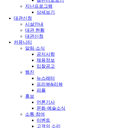
캘린더로보기
지난프로그램
상세보기
대관신청
시설안내
대관 현황
대관신청
커뮤니티
알림·소식
공지사항
채용정보
입찰공고
웹진
뉴스레터
프리뷰&리뷰
피플
홍보
언론기사
문화·예술소식
소통·참여
이벤트
고객의 소리