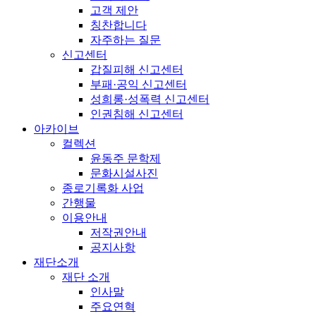
고객 제안
칭찬합니다
자주하는 질문
신고센터
갑질피해 신고센터
부패·공익 신고센터
성희롱·성폭력 신고센터
인권침해 신고센터
아카이브
컬렉션
윤동주 문학제
문화시설사진
종로기록화 사업
간행물
이용안내
저작권안내
공지사항
재단소개
재단 소개
인사말
주요연혁