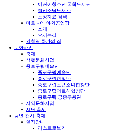
어린이청소년 국학도서관
창신소담도서관
소장자료 검색
마로니에 야외공연장
소개
오시는길
김창열 화가의 집
문화사업
축제
생활문화사업
종로구립예술단
종로구립예술단
종로구립합창단
종로구립소년소녀합창단
종로구립어르신합창단
종로구립 궁중무용단
지역문화사업
지난 축제
공연·전시·축제
일정안내
리스트로보기