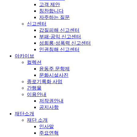
고객 제안
칭찬합니다
자주하는 질문
신고센터
갑질피해 신고센터
부패·공익 신고센터
성희롱·성폭력 신고센터
인권침해 신고센터
아카이브
컬렉션
윤동주 문학제
문화시설사진
종로기록화 사업
간행물
이용안내
저작권안내
공지사항
재단소개
재단 소개
인사말
주요연혁