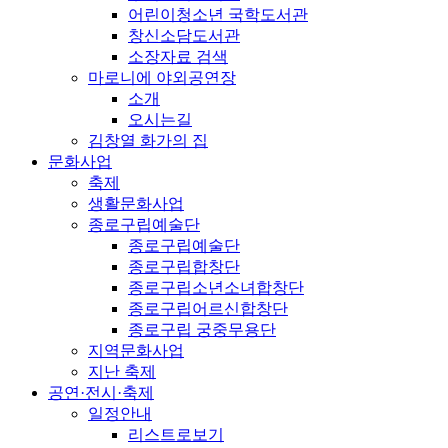
어린이청소년 국학도서관
창신소담도서관
소장자료 검색
마로니에 야외공연장
소개
오시는길
김창열 화가의 집
문화사업
축제
생활문화사업
종로구립예술단
종로구립예술단
종로구립합창단
종로구립소년소녀합창단
종로구립어르신합창단
종로구립 궁중무용단
지역문화사업
지난 축제
공연·전시·축제
일정안내
리스트로보기