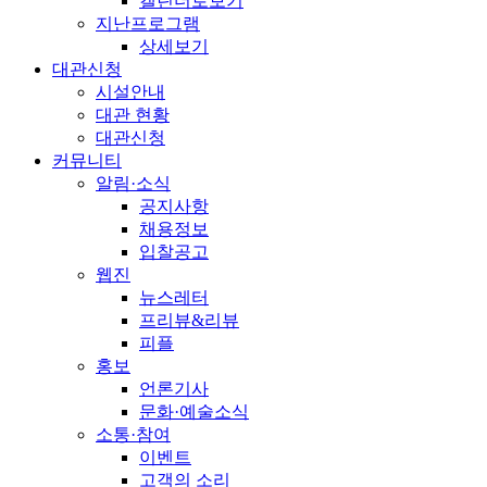
캘린더로보기
지난프로그램
상세보기
대관신청
시설안내
대관 현황
대관신청
커뮤니티
알림·소식
공지사항
채용정보
입찰공고
웹진
뉴스레터
프리뷰&리뷰
피플
홍보
언론기사
문화·예술소식
소통·참여
이벤트
고객의 소리