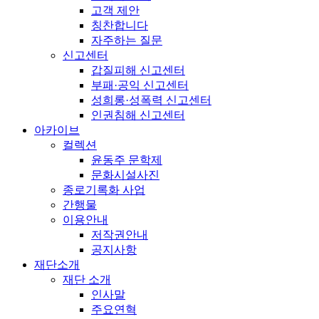
고객 제안
칭찬합니다
자주하는 질문
신고센터
갑질피해 신고센터
부패·공익 신고센터
성희롱·성폭력 신고센터
인권침해 신고센터
아카이브
컬렉션
윤동주 문학제
문화시설사진
종로기록화 사업
간행물
이용안내
저작권안내
공지사항
재단소개
재단 소개
인사말
주요연혁