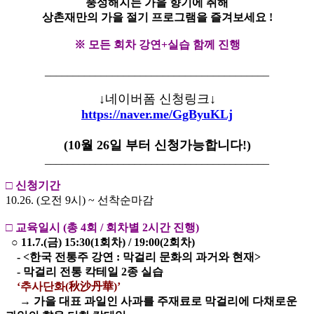
풍성해지는 가을 향기에 취해
상촌재만의 가을 절기 프로그램을 즐겨보세요 !
※ 모든 회차 강연+실습 함께 진행
________________________________________
↓네이버폼 신청링크↓
https://naver.me/GgByuKLj
(10월 26일 부터 신청가능합니다!)
________________________________________
□ 신청기간
10.26. (오전 9시) ~ 선착순마감
□ 교육일시 (총 4회 / 회차별 2시간 진행)
○ 11.7.(금) 15:30(1회차) / 19:00(2회차)
- <한국 전통주 강연 : 막걸리 문화의 과거와 현재>
- 막걸리 전통 칵테일 2종 실습
‘추사단화(秋沙丹華)’
→ 가을 대표 과일인 사과를 주재료로 막걸리에 다채로운