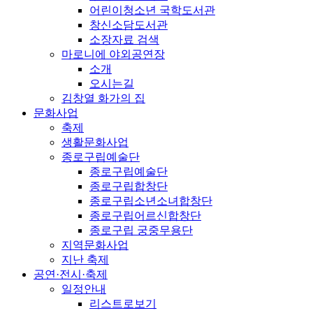
어린이청소년 국학도서관
창신소담도서관
소장자료 검색
마로니에 야외공연장
소개
오시는길
김창열 화가의 집
문화사업
축제
생활문화사업
종로구립예술단
종로구립예술단
종로구립합창단
종로구립소년소녀합창단
종로구립어르신합창단
종로구립 궁중무용단
지역문화사업
지난 축제
공연·전시·축제
일정안내
리스트로보기