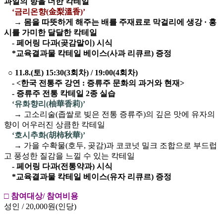
과일의 향을 더한 칵테일
‘금리온향(金梨溫香)’
→ 몸을 따뜻하게 해주는 배를 주재료로 막걸리에 생강 · 홍
시를 가미한 달달한 칵테일
- 페어링 다과(곶감말이) 시식
*교육결과물 칵테일 베이스(사과 리큐르) 증정
○ 11.8.(토) 15:30(3회차) / 19:00(4회차)
- <한국 전통주 강연 : 증류주 문화의 과거와 현재>
- 증류주 전통 칵테일 2종 실습
‘유화향리(柚華香莉)’
→ 고소리술(좁쌀로 빚은 전통 증류주)의 깊은 맛에 유자의
향이 어우러진 상큼한 칵테일
‘호시추화(胡柿秋華)’
→ 가을 수확물(호두, 곶감)과 코코넛 밀크 조합으로 부드럽
고 풍성한 질감을 느낄 수 있는 칵테일
- 페어링 다과(전통약과) 시식
*교육결과물 칵테일 베이스(유자 리큐르) 증정
□ 참여대상/ 참여비용
성인 / 20,000원(인당)