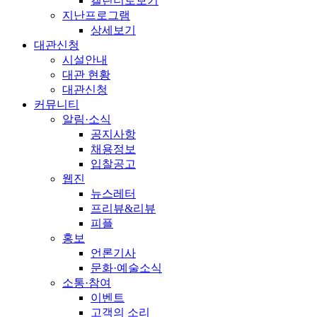
캘린더로보기
지난프로그램
상세보기
대관신청
시설안내
대관 현황
대관신청
커뮤니티
알림·소식
공지사항
채용정보
입찰공고
웹진
뉴스레터
프리뷰&리뷰
피플
홍보
언론기사
문화·예술소식
소통·참여
이벤트
고객의 소리