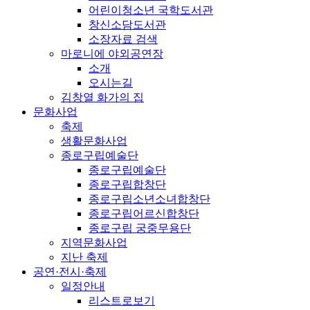
어린이청소년 국학도서관
창신소담도서관
소장자료 검색
마로니에 야외공연장
소개
오시는길
김창열 화가의 집
문화사업
축제
생활문화사업
종로구립예술단
종로구립예술단
종로구립합창단
종로구립소년소녀합창단
종로구립어르신합창단
종로구립 궁중무용단
지역문화사업
지난 축제
공연·전시·축제
일정안내
리스트로보기