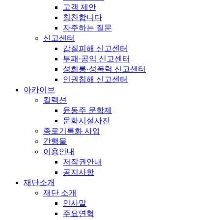
고객 제안
칭찬합니다
자주하는 질문
신고센터
갑질피해 신고센터
부패·공익 신고센터
성희롱·성폭력 신고센터
인권침해 신고센터
아카이브
컬렉션
윤동주 문학제
문화시설사진
종로기록화 사업
간행물
이용안내
저작권안내
공지사항
재단소개
재단 소개
인사말
주요연혁