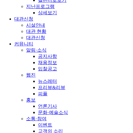
캘린더로보기
지난프로그램
상세보기
대관신청
시설안내
대관 현황
대관신청
커뮤니티
알림·소식
공지사항
채용정보
입찰공고
웹진
뉴스레터
프리뷰&리뷰
피플
홍보
언론기사
문화·예술소식
소통·참여
이벤트
고객의 소리