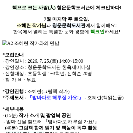
책으로 크는 사람(人)
청운문학도서관에 체크인하다!
7월 마지막 주 토요일,
조혜란 작가님
과
청운문학도서관
에서 함께해요!
한옥에서 열리는 특별한 문화 경험에
책크인
하세요!
*모집안내
· 강연일시 : 2026. 7. 25.(토) 14:00~15:00
· 강연장소 : 청운문학도서관 한옥세미나실
· 신청대상 : 초등학생 1~3학년, 선착순 20명
· 참
가
비 : 무료
*
강연진행
: 조혜란(그림책 작가)
*
주제도서
:
『밤바다로 해루질 가요!』
- 조혜란(책읽는곰)
*
세부내용
· (15분)
작가 소개 및 팝업북 공연
- 엄마 선물 찾으러 『밤바다로 해루질 가요!』
· (40분)
그림책 함께 읽기 및 책놀이 독후 활동