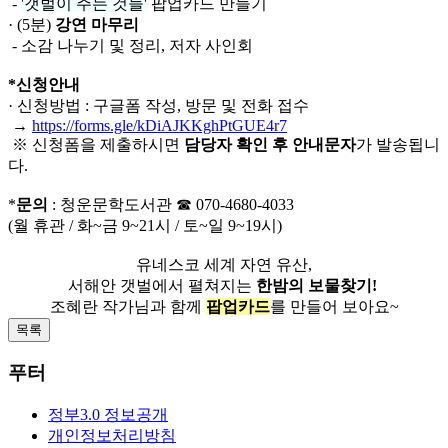
-
'갯벌이 주는 것들'
팝업카드 만들기
· (5분)
강연 마무리
- 소감 나누기 및 정리, 저자 사인회
*신청안내
· 신청방법 : 구글폼 작성, 방문 및 전화 접수
→
https://forms.gle/kDiAJKKghPtGUE4r7
※ 신청폼을 제출하시면
담당자 확인 후 안내문자
가 발송됩니
다.
*
문의
: 청운문학도서관 ☎ 070-4680-4033
(월 휴관 / 화~금 9~21시 / 토~일 9~19시)
유네스코 세계 자연 유산,
서해안 갯벌에서 펼쳐지는
한밤의 보물찾기!
조혜란 작가님과 함께
팝업카드
를 만들어 보아요~
목록
푸터
정부3.0 정보공개
개인정보처리방침