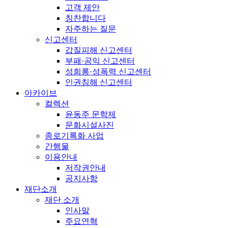
고객 제안
칭찬합니다
자주하는 질문
신고센터
갑질피해 신고센터
부패·공익 신고센터
성희롱·성폭력 신고센터
인권침해 신고센터
아카이브
컬렉션
윤동주 문학제
문화시설사진
종로기록화 사업
간행물
이용안내
저작권안내
공지사항
재단소개
재단 소개
인사말
주요연혁