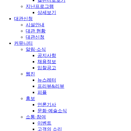
캘린더로보기
지난프로그램
상세보기
대관신청
시설안내
대관 현황
대관신청
커뮤니티
알림·소식
공지사항
채용정보
입찰공고
웹진
뉴스레터
프리뷰&리뷰
피플
홍보
언론기사
문화·예술소식
소통·참여
이벤트
고객의 소리