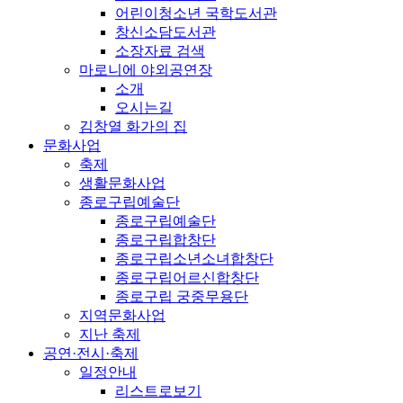
어린이청소년 국학도서관
창신소담도서관
소장자료 검색
마로니에 야외공연장
소개
오시는길
김창열 화가의 집
문화사업
축제
생활문화사업
종로구립예술단
종로구립예술단
종로구립합창단
종로구립소년소녀합창단
종로구립어르신합창단
종로구립 궁중무용단
지역문화사업
지난 축제
공연·전시·축제
일정안내
리스트로보기