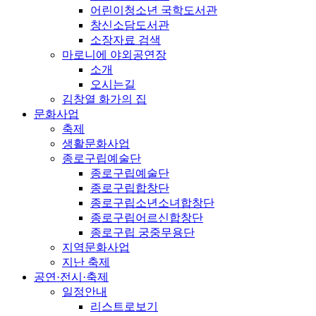
어린이청소년 국학도서관
창신소담도서관
소장자료 검색
마로니에 야외공연장
소개
오시는길
김창열 화가의 집
문화사업
축제
생활문화사업
종로구립예술단
종로구립예술단
종로구립합창단
종로구립소년소녀합창단
종로구립어르신합창단
종로구립 궁중무용단
지역문화사업
지난 축제
공연·전시·축제
일정안내
리스트로보기