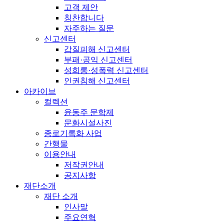
고객 제안
칭찬합니다
자주하는 질문
신고센터
갑질피해 신고센터
부패·공익 신고센터
성희롱·성폭력 신고센터
인권침해 신고센터
아카이브
컬렉션
윤동주 문학제
문화시설사진
종로기록화 사업
간행물
이용안내
저작권안내
공지사항
재단소개
재단 소개
인사말
주요연혁