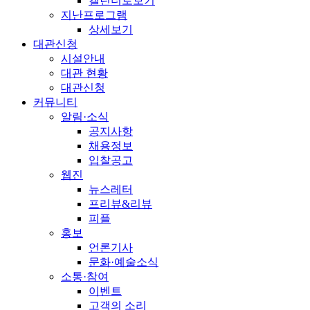
캘린더로보기
지난프로그램
상세보기
대관신청
시설안내
대관 현황
대관신청
커뮤니티
알림·소식
공지사항
채용정보
입찰공고
웹진
뉴스레터
프리뷰&리뷰
피플
홍보
언론기사
문화·예술소식
소통·참여
이벤트
고객의 소리