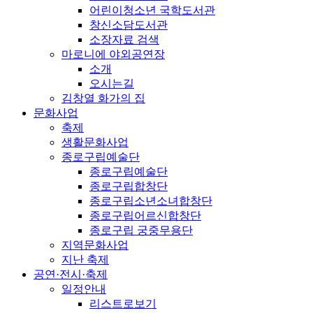
어린이청소년 국학도서관
창신소담도서관
소장자료 검색
마로니에 야외공연장
소개
오시는길
김창열 화가의 집
문화사업
축제
생활문화사업
종로구립예술단
종로구립예술단
종로구립합창단
종로구립소년소녀합창단
종로구립어르신합창단
종로구립 궁중무용단
지역문화사업
지난 축제
공연·전시·축제
일정안내
리스트로보기