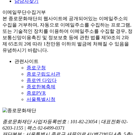
담당자찾기
이메일무단수집거부
본
종로문화재단
의 웹사이트에 공개되어있는 이메일주소의
수집을 거부하며, 자동으로 이메일주소를 수집하는 프로그램,
또는 기술적인 장치를 이용하여 이메일주소를 수집할 경우, 정
보통신망이용촉진 및 정보보호 등에 관한 법률
제50조의 2와
제 65조의 2에 따라 1천만원 이하의 벌금
에 처해질 수 있음을
유념하시기 바랍니다.
관련사이트
종로구청
종로구립도서관
종로엔 다있다
종로한복축제
종로PVR
서울특별시청
종로문화재단 사업자등록번호 :
101-82-23054
| 대표전화
02-
6203-1155
| 팩스
02-6499-0371
재단본부 : 서울특별시 종로구 새문안로 41(백강빌딩 4층, 5층)