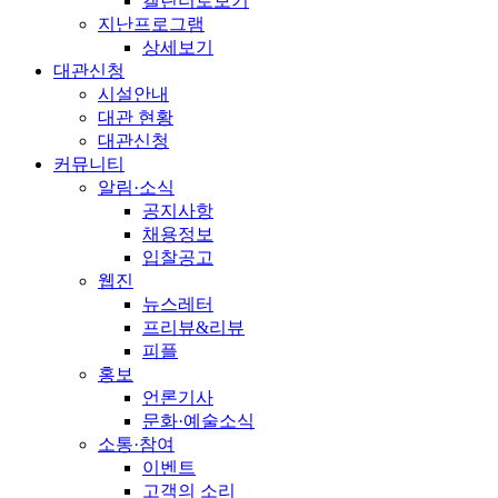
캘린더로보기
지난프로그램
상세보기
대관신청
시설안내
대관 현황
대관신청
커뮤니티
알림·소식
공지사항
채용정보
입찰공고
웹진
뉴스레터
프리뷰&리뷰
피플
홍보
언론기사
문화·예술소식
소통·참여
이벤트
고객의 소리