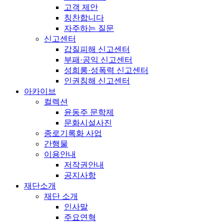
고객 제안
칭찬합니다
자주하는 질문
신고센터
갑질피해 신고센터
부패·공익 신고센터
성희롱·성폭력 신고센터
인권침해 신고센터
아카이브
컬렉션
윤동주 문학제
문화시설사진
종로기록화 사업
간행물
이용안내
저작권안내
공지사항
재단소개
재단 소개
인사말
주요연혁