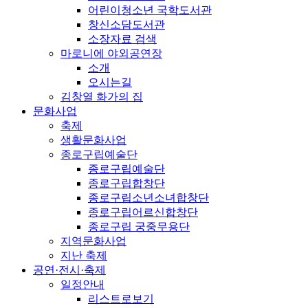
어린이청소년 국학도서관
창신소담도서관
소장자료 검색
마로니에 야외공연장
소개
오시는길
김창열 화가의 집
문화사업
축제
생활문화사업
종로구립예술단
종로구립예술단
종로구립합창단
종로구립소년소녀합창단
종로구립어르신합창단
종로구립 궁중무용단
지역문화사업
지난 축제
공연·전시·축제
일정안내
리스트로보기