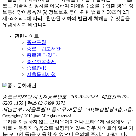
또는 기술적인 장치를 이용하여 이메일주소를 수집할 경우, 정
보통신망이용촉진 및 정보보호 등에 관한 법률
제50조의 2와
제 65조의 2에 따라 1천만원 이하의 벌금
에 처해질 수 있음을
유념하시기 바랍니다.
관련사이트
종로구청
종로구립도서관
종로엔 다있다
종로한복축제
종로PVR
서울특별시청
종로문화재단 사업자등록번호 :
101-82-23054
| 대표전화
02-
6203-1155
| 팩스
02-6499-0371
재단본부 : 서울특별시 종로구 새문안로 41(백강빌딩 4층, 5층)
Copyrightⓒ 2019 jfac. All rights reserved.
쿠키를 지원하지 않는 브라우저이거나 브라우저 설정에서 쿠
키를 사용하지 않음으로 설정되어 있는 경우 사이트의 일부 기
능(로그인 등)을 이용할 수 없으니 유의해 주시기 바랍니다.