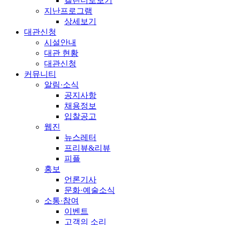
캘린더로보기
지난프로그램
상세보기
대관신청
시설안내
대관 현황
대관신청
커뮤니티
알림·소식
공지사항
채용정보
입찰공고
웹진
뉴스레터
프리뷰&리뷰
피플
홍보
언론기사
문화·예술소식
소통·참여
이벤트
고객의 소리