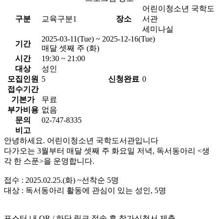
어린이청소년 국학도
구분
교육구분1
장소
서관
세미나실
2025-03-11(Tue) ~ 2025-12-16(Tue)
기간
매달 셋째 주 (화)
시간
19:30 ~ 21:00
대상
성인
모집인원
5
신청완료
0
접수기간
기본가
무료
부가비용
없음
문의
02-747-8335
비고
안녕하세요. 어린이청소년 국학도서관입니다
다가오는 3월부터 매달 셋째 주 화요일 저녁, 독서동아리 <생
각 한 스푼>을 운영합니다.
접수 : 2025.02.25.(화) ~선착순 5명
대상 : 독서동아리 활동에 관심이 있는 성인, 5명
포스터 내 QR / 하단 링크 접속 후 참가신청서 제출