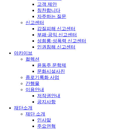
고객 제안
칭찬합니다
자주하는 질문
신고센터
갑질피해 신고센터
부패·공익 신고센터
성희롱·성폭력 신고센터
인권침해 신고센터
아카이브
컬렉션
윤동주 문학제
문화시설사진
종로기록화 사업
간행물
이용안내
저작권안내
공지사항
재단소개
재단 소개
인사말
주요연혁