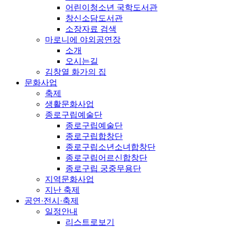
어린이청소년 국학도서관
창신소담도서관
소장자료 검색
마로니에 야외공연장
소개
오시는길
김창열 화가의 집
문화사업
축제
생활문화사업
종로구립예술단
종로구립예술단
종로구립합창단
종로구립소년소녀합창단
종로구립어르신합창단
종로구립 궁중무용단
지역문화사업
지난 축제
공연·전시·축제
일정안내
리스트로보기