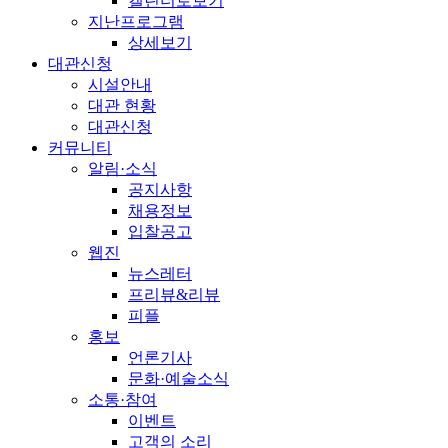
캘린더로보기
지난프로그램
상세보기
대관신청
시설안내
대관 현황
대관신청
커뮤니티
알림·소식
공지사항
채용정보
입찰공고
웹진
뉴스레터
프리뷰&리뷰
피플
홍보
언론기사
문화·예술소식
소통·참여
이벤트
고객의 소리