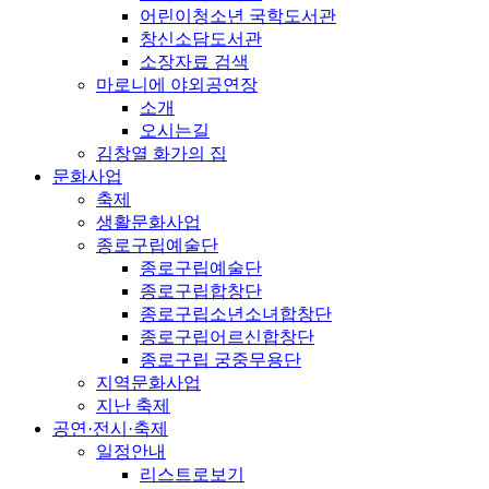
어린이청소년 국학도서관
창신소담도서관
소장자료 검색
마로니에 야외공연장
소개
오시는길
김창열 화가의 집
문화사업
축제
생활문화사업
종로구립예술단
종로구립예술단
종로구립합창단
종로구립소년소녀합창단
종로구립어르신합창단
종로구립 궁중무용단
지역문화사업
지난 축제
공연·전시·축제
일정안내
리스트로보기