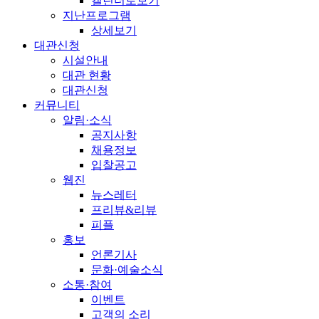
캘린더로보기
지난프로그램
상세보기
대관신청
시설안내
대관 현황
대관신청
커뮤니티
알림·소식
공지사항
채용정보
입찰공고
웹진
뉴스레터
프리뷰&리뷰
피플
홍보
언론기사
문화·예술소식
소통·참여
이벤트
고객의 소리