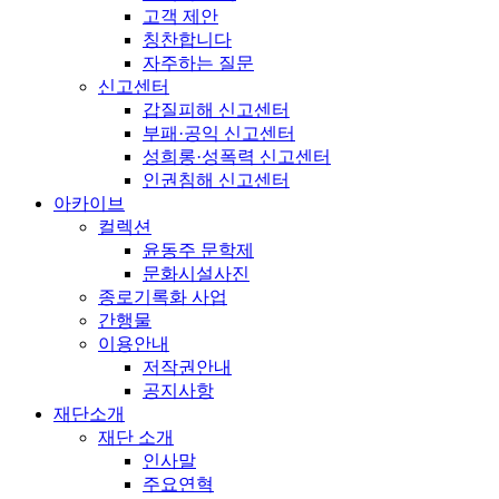
고객 제안
칭찬합니다
자주하는 질문
신고센터
갑질피해 신고센터
부패·공익 신고센터
성희롱·성폭력 신고센터
인권침해 신고센터
아카이브
컬렉션
윤동주 문학제
문화시설사진
종로기록화 사업
간행물
이용안내
저작권안내
공지사항
재단소개
재단 소개
인사말
주요연혁