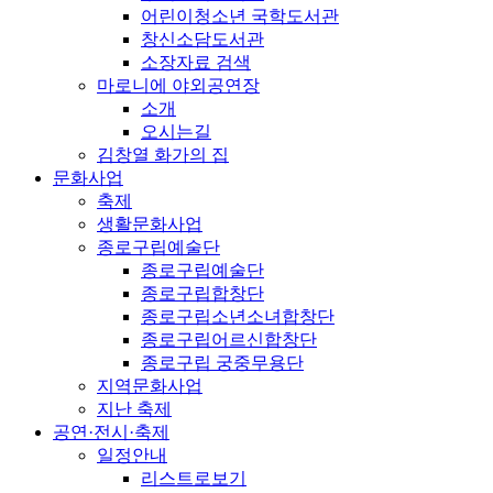
어린이청소년 국학도서관
창신소담도서관
소장자료 검색
마로니에 야외공연장
소개
오시는길
김창열 화가의 집
문화사업
축제
생활문화사업
종로구립예술단
종로구립예술단
종로구립합창단
종로구립소년소녀합창단
종로구립어르신합창단
종로구립 궁중무용단
지역문화사업
지난 축제
공연·전시·축제
일정안내
리스트로보기