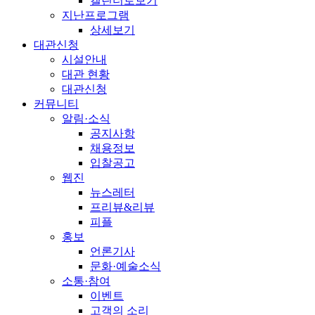
캘린더로보기
지난프로그램
상세보기
대관신청
시설안내
대관 현황
대관신청
커뮤니티
알림·소식
공지사항
채용정보
입찰공고
웹진
뉴스레터
프리뷰&리뷰
피플
홍보
언론기사
문화·예술소식
소통·참여
이벤트
고객의 소리