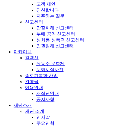
고객 제안
칭찬합니다
자주하는 질문
신고센터
갑질피해 신고센터
부패·공익 신고센터
성희롱·성폭력 신고센터
인권침해 신고센터
아카이브
컬렉션
윤동주 문학제
문화시설사진
종로기록화 사업
간행물
이용안내
저작권안내
공지사항
재단소개
재단 소개
인사말
주요연혁