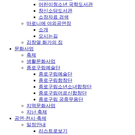
어린이청소년 국학도서관
창신소담도서관
소장자료 검색
마로니에 야외공연장
소개
오시는길
김창열 화가의 집
문화사업
축제
생활문화사업
종로구립예술단
종로구립예술단
종로구립합창단
종로구립소년소녀합창단
종로구립어르신합창단
종로구립 궁중무용단
지역문화사업
지난 축제
공연·전시·축제
일정안내
리스트로보기