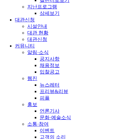
캘린더로보기
지난프로그램
상세보기
대관신청
시설안내
대관 현황
대관신청
커뮤니티
알림·소식
공지사항
채용정보
입찰공고
웹진
뉴스레터
프리뷰&리뷰
피플
홍보
언론기사
문화·예술소식
소통·참여
이벤트
고객의 소리