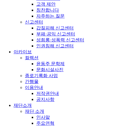
고객 제안
칭찬합니다
자주하는 질문
신고센터
갑질피해 신고센터
부패·공익 신고센터
성희롱·성폭력 신고센터
인권침해 신고센터
아카이브
컬렉션
윤동주 문학제
문화시설사진
종로기록화 사업
간행물
이용안내
저작권안내
공지사항
재단소개
재단 소개
인사말
주요연혁