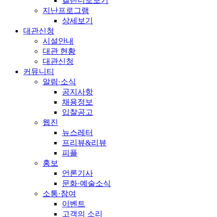
캘린더로보기
지난프로그램
상세보기
대관신청
시설안내
대관 현황
대관신청
커뮤니티
알림·소식
공지사항
채용정보
입찰공고
웹진
뉴스레터
프리뷰&리뷰
피플
홍보
언론기사
문화·예술소식
소통·참여
이벤트
고객의 소리