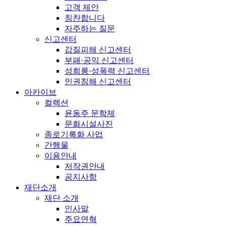
고객 제안
칭찬합니다
자주하는 질문
신고센터
갑질피해 신고센터
부패·공익 신고센터
성희롱·성폭력 신고센터
인권침해 신고센터
아카이브
컬렉션
윤동주 문학제
문화시설사진
종로기록화 사업
간행물
이용안내
저작권안내
공지사항
재단소개
재단 소개
인사말
주요연혁