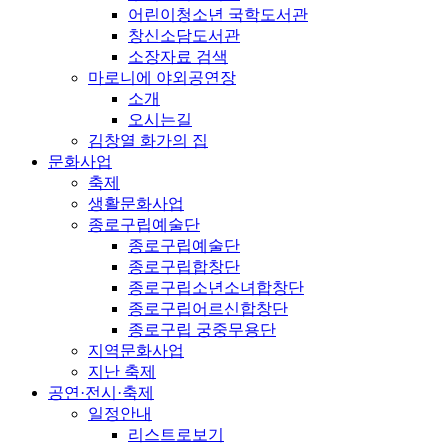
어린이청소년 국학도서관
창신소담도서관
소장자료 검색
마로니에 야외공연장
소개
오시는길
김창열 화가의 집
문화사업
축제
생활문화사업
종로구립예술단
종로구립예술단
종로구립합창단
종로구립소년소녀합창단
종로구립어르신합창단
종로구립 궁중무용단
지역문화사업
지난 축제
공연·전시·축제
일정안내
리스트로보기