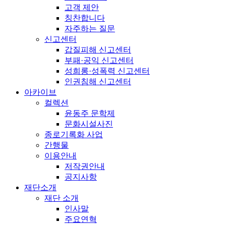
고객 제안
칭찬합니다
자주하는 질문
신고센터
갑질피해 신고센터
부패·공익 신고센터
성희롱·성폭력 신고센터
인권침해 신고센터
아카이브
컬렉션
윤동주 문학제
문화시설사진
종로기록화 사업
간행물
이용안내
저작권안내
공지사항
재단소개
재단 소개
인사말
주요연혁