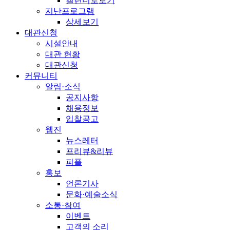
캘린더로보기
지난프로그램
상세보기
대관신청
시설안내
대관 현황
대관신청
커뮤니티
알림·소식
공지사항
채용정보
입찰공고
웹진
뉴스레터
프리뷰&리뷰
피플
홍보
언론기사
문화·예술소식
소통·참여
이벤트
고객의 소리