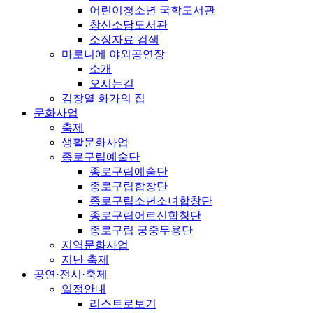
어린이청소년 국학도서관
창신소담도서관
소장자료 검색
마로니에 야외공연장
소개
오시는길
김창열 화가의 집
문화사업
축제
생활문화사업
종로구립예술단
종로구립예술단
종로구립합창단
종로구립소년소녀합창단
종로구립어르신합창단
종로구립 궁중무용단
지역문화사업
지난 축제
공연·전시·축제
일정안내
리스트로보기