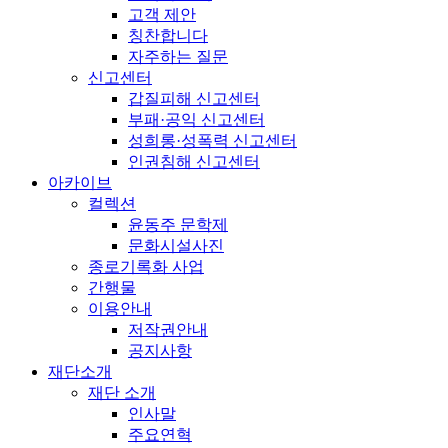
고객 제안
칭찬합니다
자주하는 질문
신고센터
갑질피해 신고센터
부패·공익 신고센터
성희롱·성폭력 신고센터
인권침해 신고센터
아카이브
컬렉션
윤동주 문학제
문화시설사진
종로기록화 사업
간행물
이용안내
저작권안내
공지사항
재단소개
재단 소개
인사말
주요연혁