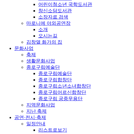
어린이청소년 국학도서관
창신소담도서관
소장자료 검색
마로니에 야외공연장
소개
오시는길
김창열 화가의 집
문화사업
축제
생활문화사업
종로구립예술단
종로구립예술단
종로구립합창단
종로구립소년소녀합창단
종로구립어르신합창단
종로구립 궁중무용단
지역문화사업
지난 축제
공연·전시·축제
일정안내
리스트로보기