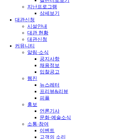
캘린더로보기
지난프로그램
상세보기
대관신청
시설안내
대관 현황
대관신청
커뮤니티
알림·소식
공지사항
채용정보
입찰공고
웹진
뉴스레터
프리뷰&리뷰
피플
홍보
언론기사
문화·예술소식
소통·참여
이벤트
고객의 소리