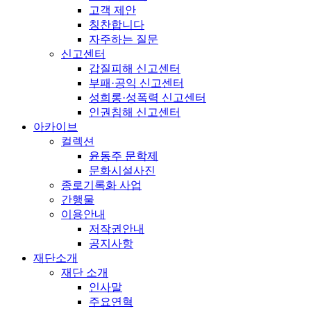
고객 제안
칭찬합니다
자주하는 질문
신고센터
갑질피해 신고센터
부패·공익 신고센터
성희롱·성폭력 신고센터
인권침해 신고센터
아카이브
컬렉션
윤동주 문학제
문화시설사진
종로기록화 사업
간행물
이용안내
저작권안내
공지사항
재단소개
재단 소개
인사말
주요연혁