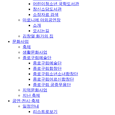
어린이청소년 국학도서관
창신소담도서관
소장자료 검색
마로니에 야외공연장
소개
오시는길
김창열 화가의 집
문화사업
축제
생활문화사업
종로구립예술단
종로구립예술단
종로구립합창단
종로구립소년소녀합창단
종로구립어르신합창단
종로구립 궁중무용단
지역문화사업
지난 축제
공연·전시·축제
일정안내
리스트로보기