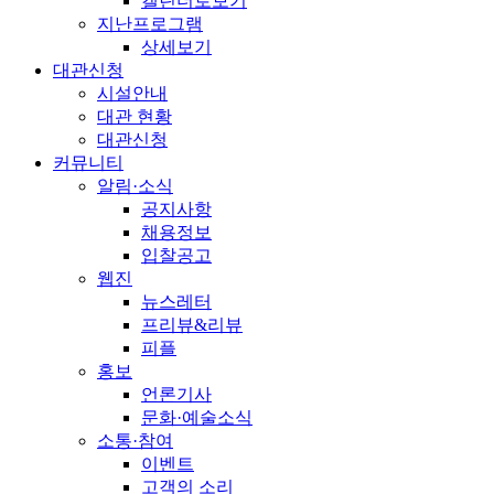
캘린더로보기
지난프로그램
상세보기
대관신청
시설안내
대관 현황
대관신청
커뮤니티
알림·소식
공지사항
채용정보
입찰공고
웹진
뉴스레터
프리뷰&리뷰
피플
홍보
언론기사
문화·예술소식
소통·참여
이벤트
고객의 소리