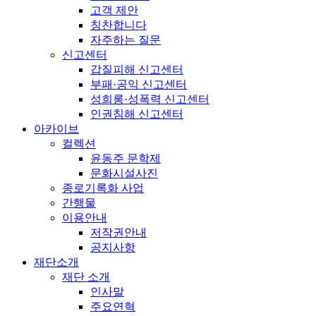
고객 제안
칭찬합니다
자주하는 질문
신고센터
갑질피해 신고센터
부패·공익 신고센터
성희롱·성폭력 신고센터
인권침해 신고센터
아카이브
컬렉션
윤동주 문학제
문화시설사진
종로기록화 사업
간행물
이용안내
저작권안내
공지사항
재단소개
재단 소개
인사말
주요연혁