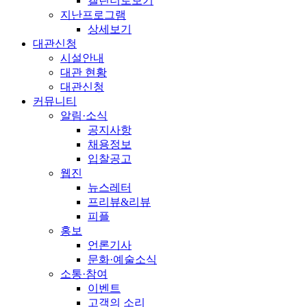
캘린더로보기
지난프로그램
상세보기
대관신청
시설안내
대관 현황
대관신청
커뮤니티
알림·소식
공지사항
채용정보
입찰공고
웹진
뉴스레터
프리뷰&리뷰
피플
홍보
언론기사
문화·예술소식
소통·참여
이벤트
고객의 소리