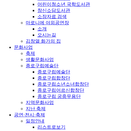
어린이청소년 국학도서관
창신소담도서관
소장자료 검색
마로니에 야외공연장
소개
오시는길
김창열 화가의 집
문화사업
축제
생활문화사업
종로구립예술단
종로구립예술단
종로구립합창단
종로구립소년소녀합창단
종로구립어르신합창단
종로구립 궁중무용단
지역문화사업
지난 축제
공연·전시·축제
일정안내
리스트로보기