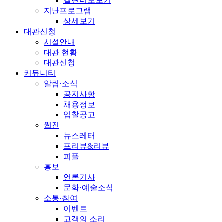
캘린더로보기
지난프로그램
상세보기
대관신청
시설안내
대관 현황
대관신청
커뮤니티
알림·소식
공지사항
채용정보
입찰공고
웹진
뉴스레터
프리뷰&리뷰
피플
홍보
언론기사
문화·예술소식
소통·참여
이벤트
고객의 소리