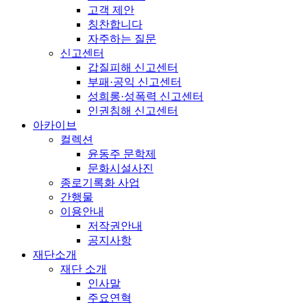
고객 제안
칭찬합니다
자주하는 질문
신고센터
갑질피해 신고센터
부패·공익 신고센터
성희롱·성폭력 신고센터
인권침해 신고센터
아카이브
컬렉션
윤동주 문학제
문화시설사진
종로기록화 사업
간행물
이용안내
저작권안내
공지사항
재단소개
재단 소개
인사말
주요연혁