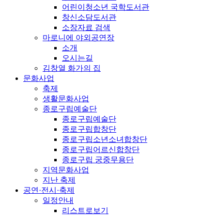
어린이청소년 국학도서관
창신소담도서관
소장자료 검색
마로니에 야외공연장
소개
오시는길
김창열 화가의 집
문화사업
축제
생활문화사업
종로구립예술단
종로구립예술단
종로구립합창단
종로구립소년소녀합창단
종로구립어르신합창단
종로구립 궁중무용단
지역문화사업
지난 축제
공연·전시·축제
일정안내
리스트로보기