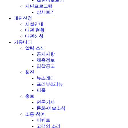
캘린더로보기
지난프로그램
상세보기
대관신청
시설안내
대관 현황
대관신청
커뮤니티
알림·소식
공지사항
채용정보
입찰공고
웹진
뉴스레터
프리뷰&리뷰
피플
홍보
언론기사
문화·예술소식
소통·참여
이벤트
고객의 소리