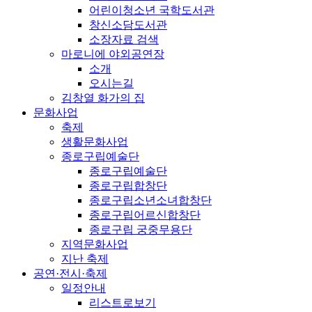
어린이청소년 국학도서관
창신소담도서관
소장자료 검색
마로니에 야외공연장
소개
오시는길
김창열 화가의 집
문화사업
축제
생활문화사업
종로구립예술단
종로구립예술단
종로구립합창단
종로구립소년소녀합창단
종로구립어르신합창단
종로구립 궁중무용단
지역문화사업
지난 축제
공연·전시·축제
일정안내
리스트로보기