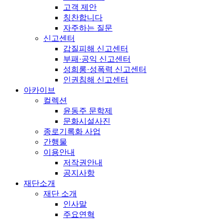
고객 제안
칭찬합니다
자주하는 질문
신고센터
갑질피해 신고센터
부패·공익 신고센터
성희롱·성폭력 신고센터
인권침해 신고센터
아카이브
컬렉션
윤동주 문학제
문화시설사진
종로기록화 사업
간행물
이용안내
저작권안내
공지사항
재단소개
재단 소개
인사말
주요연혁