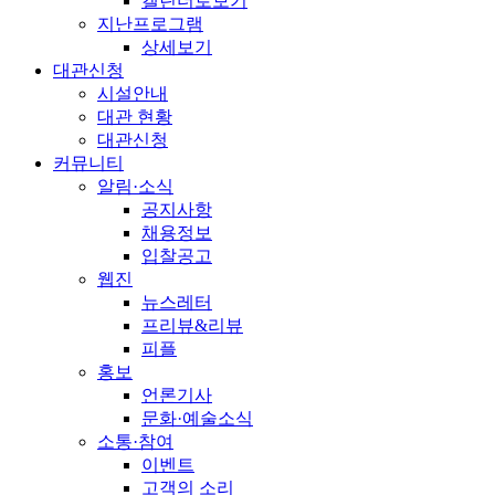
캘린더로보기
지난프로그램
상세보기
대관신청
시설안내
대관 현황
대관신청
커뮤니티
알림·소식
공지사항
채용정보
입찰공고
웹진
뉴스레터
프리뷰&리뷰
피플
홍보
언론기사
문화·예술소식
소통·참여
이벤트
고객의 소리