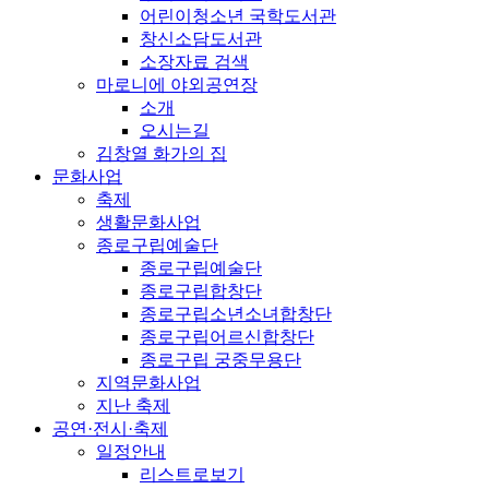
어린이청소년 국학도서관
창신소담도서관
소장자료 검색
마로니에 야외공연장
소개
오시는길
김창열 화가의 집
문화사업
축제
생활문화사업
종로구립예술단
종로구립예술단
종로구립합창단
종로구립소년소녀합창단
종로구립어르신합창단
종로구립 궁중무용단
지역문화사업
지난 축제
공연·전시·축제
일정안내
리스트로보기