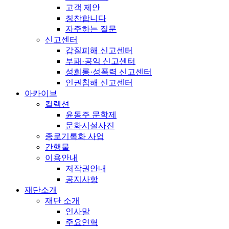
고객 제안
칭찬합니다
자주하는 질문
신고센터
갑질피해 신고센터
부패·공익 신고센터
성희롱·성폭력 신고센터
인권침해 신고센터
아카이브
컬렉션
윤동주 문학제
문화시설사진
종로기록화 사업
간행물
이용안내
저작권안내
공지사항
재단소개
재단 소개
인사말
주요연혁