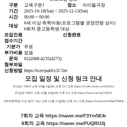
구분
교육구분1
장소
아이들극장
기간
2025-10-18(Sat) ~ 2025-12-13(Sat)
시간
00:00 ~ 00:00
6세 이상 취학아동(프로그램별 권장연령 상이)
대상
6회차 중고등학생 대상
모집인원
신청완료
접수기간
기본가
무료
부가비용
없음
문의
02)2088-4235(4273)
첨부파일
신청방법
https://tr.ee/pakEe1C3ze
모집 일정 및 신청 링크 안내
(마감)1~2회차 교육 10월 2일(목) 오후 2시 오픈 https://m.site.naver.com/1SbzJ
(마감)3~5회차 교육 10월 16일(목) 오후 2시 오픈
https://naver.me/xg7tvEVn
6회차(중학생 이상 참여 가능) 교육 11월 11일(화) 오후 2시 오픈 (https://naver.me/G9pDTN8d)
7회차 교육 https://naver.me/F3Ym5E4r
8회차 교육 https://naver.me/FUQRI15j