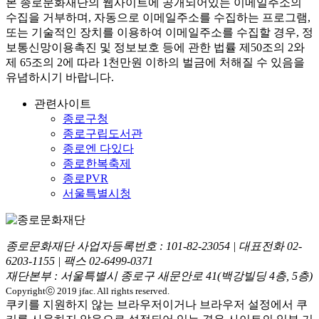
본
종로문화재단
의 웹사이트에 공개되어있는 이메일주소의
수집을 거부하며, 자동으로 이메일주소를 수집하는 프로그램,
또는 기술적인 장치를 이용하여 이메일주소를 수집할 경우, 정
보통신망이용촉진 및 정보보호 등에 관한 법률
제50조의 2와
제 65조의 2에 따라 1천만원 이하의 벌금
에 처해질 수 있음을
유념하시기 바랍니다.
관련사이트
종로구청
종로구립도서관
종로엔 다있다
종로한복축제
종로PVR
서울특별시청
종로문화재단 사업자등록번호 :
101-82-23054
| 대표전화
02-
6203-1155
| 팩스
02-6499-0371
재단본부 : 서울특별시 종로구 새문안로 41(백강빌딩 4층, 5층)
Copyrightⓒ 2019 jfac. All rights reserved.
쿠키를 지원하지 않는 브라우저이거나 브라우저 설정에서 쿠