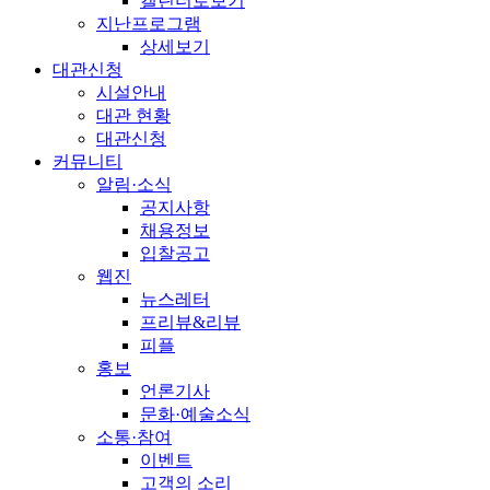
캘린더로보기
지난프로그램
상세보기
대관신청
시설안내
대관 현황
대관신청
커뮤니티
알림·소식
공지사항
채용정보
입찰공고
웹진
뉴스레터
프리뷰&리뷰
피플
홍보
언론기사
문화·예술소식
소통·참여
이벤트
고객의 소리