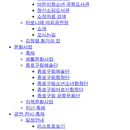
어린이청소년 국학도서관
창신소담도서관
소장자료 검색
마로니에 야외공연장
소개
오시는길
김창열 화가의 집
문화사업
축제
생활문화사업
종로구립예술단
종로구립예술단
종로구립합창단
종로구립소년소녀합창단
종로구립어르신합창단
종로구립 궁중무용단
지역문화사업
지난 축제
공연·전시·축제
일정안내
리스트로보기