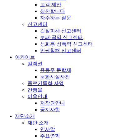
고객 제안
칭찬합니다
자주하는 질문
신고센터
갑질피해 신고센터
부패·공익 신고센터
성희롱·성폭력 신고센터
인권침해 신고센터
아카이브
컬렉션
윤동주 문학제
문화시설사진
종로기록화 사업
간행물
이용안내
저작권안내
공지사항
재단소개
재단 소개
인사말
주요연혁