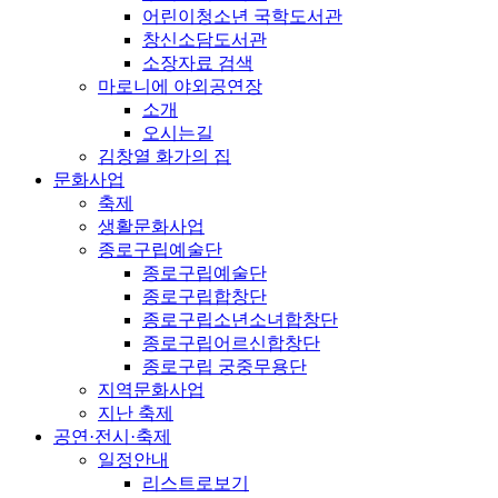
어린이청소년 국학도서관
창신소담도서관
소장자료 검색
마로니에 야외공연장
소개
오시는길
김창열 화가의 집
문화사업
축제
생활문화사업
종로구립예술단
종로구립예술단
종로구립합창단
종로구립소년소녀합창단
종로구립어르신합창단
종로구립 궁중무용단
지역문화사업
지난 축제
공연·전시·축제
일정안내
리스트로보기