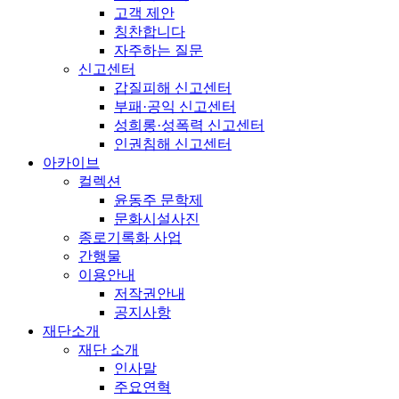
고객 제안
칭찬합니다
자주하는 질문
신고센터
갑질피해 신고센터
부패·공익 신고센터
성희롱·성폭력 신고센터
인권침해 신고센터
아카이브
컬렉션
윤동주 문학제
문화시설사진
종로기록화 사업
간행물
이용안내
저작권안내
공지사항
재단소개
재단 소개
인사말
주요연혁