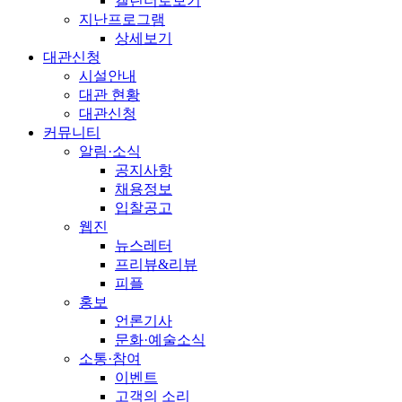
캘린더로보기
지난프로그램
상세보기
대관신청
시설안내
대관 현황
대관신청
커뮤니티
알림·소식
공지사항
채용정보
입찰공고
웹진
뉴스레터
프리뷰&리뷰
피플
홍보
언론기사
문화·예술소식
소통·참여
이벤트
고객의 소리