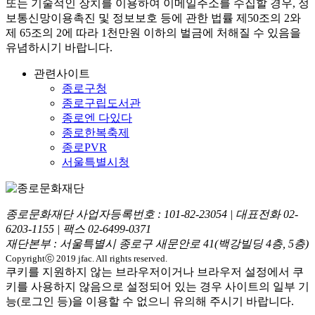
또는 기술적인 장치를 이용하여 이메일주소를 수집할 경우, 정
보통신망이용촉진 및 정보보호 등에 관한 법률
제50조의 2와
제 65조의 2에 따라 1천만원 이하의 벌금
에 처해질 수 있음을
유념하시기 바랍니다.
관련사이트
종로구청
종로구립도서관
종로엔 다있다
종로한복축제
종로PVR
서울특별시청
종로문화재단 사업자등록번호 :
101-82-23054
| 대표전화
02-
6203-1155
| 팩스
02-6499-0371
재단본부 : 서울특별시 종로구 새문안로 41(백강빌딩 4층, 5층)
Copyrightⓒ 2019 jfac. All rights reserved.
쿠키를 지원하지 않는 브라우저이거나 브라우저 설정에서 쿠
키를 사용하지 않음으로 설정되어 있는 경우 사이트의 일부 기
능(로그인 등)을 이용할 수 없으니 유의해 주시기 바랍니다.