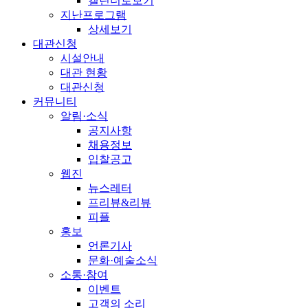
캘린더로보기
지난프로그램
상세보기
대관신청
시설안내
대관 현황
대관신청
커뮤니티
알림·소식
공지사항
채용정보
입찰공고
웹진
뉴스레터
프리뷰&리뷰
피플
홍보
언론기사
문화·예술소식
소통·참여
이벤트
고객의 소리