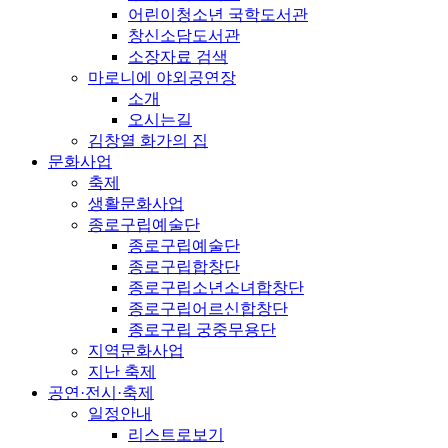
어린이청소년 국학도서관
창신소담도서관
소장자료 검색
마로니에 야외공연장
소개
오시는길
김창열 화가의 집
문화사업
축제
생활문화사업
종로구립예술단
종로구립예술단
종로구립합창단
종로구립소년소녀합창단
종로구립어르신합창단
종로구립 궁중무용단
지역문화사업
지난 축제
공연·전시·축제
일정안내
리스트로보기