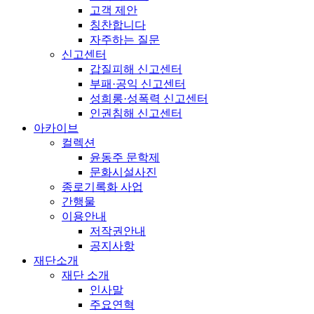
고객 제안
칭찬합니다
자주하는 질문
신고센터
갑질피해 신고센터
부패·공익 신고센터
성희롱·성폭력 신고센터
인권침해 신고센터
아카이브
컬렉션
윤동주 문학제
문화시설사진
종로기록화 사업
간행물
이용안내
저작권안내
공지사항
재단소개
재단 소개
인사말
주요연혁