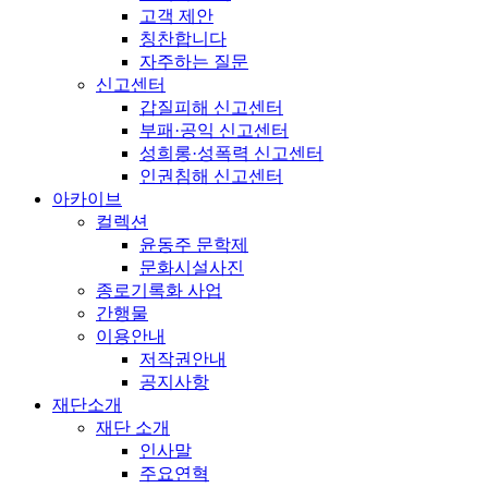
고객 제안
칭찬합니다
자주하는 질문
신고센터
갑질피해 신고센터
부패·공익 신고센터
성희롱·성폭력 신고센터
인권침해 신고센터
아카이브
컬렉션
윤동주 문학제
문화시설사진
종로기록화 사업
간행물
이용안내
저작권안내
공지사항
재단소개
재단 소개
인사말
주요연혁