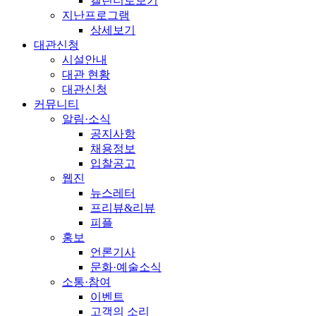
캘린더로보기
지난프로그램
상세보기
대관신청
시설안내
대관 현황
대관신청
커뮤니티
알림·소식
공지사항
채용정보
입찰공고
웹진
뉴스레터
프리뷰&리뷰
피플
홍보
언론기사
문화·예술소식
소통·참여
이벤트
고객의 소리