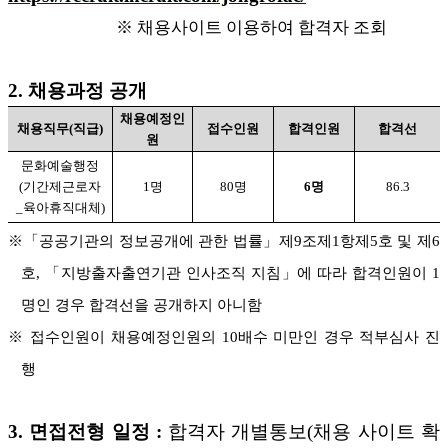
※ 채용사이트 이용하여 합격자 조회
2. 채용과정 공개
채용예정인
채용직무(직급)
접수인원
합격인원
합격선
원
문화예술행정
(기간제근로자
1명
80명
6명
86.3
_육아휴직대체)
※「공공기관의 정보공개에 관한 법률」제9조제1항제5호 및 제6
호, 「지방출자출연기관 인사조직 지침」에 따라 합격인원이 1
명인 경우 합격선을 공개하지 아니함
※ 접수인원이 채용예정인원의 10배수 미만인 경우 적부심사 진
행
3. 면접전형 일정 :
합격자 개별통보(채용 사이트 확