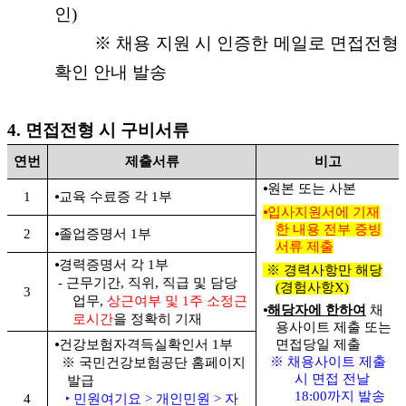
인)
※ 채용 지원 시 인증한 메일로 면접전형
확인 안내 발송
4. 면접전형 시 구비서류
연번
제출서류
비고
⦁원본 또는 사본
1
⦁교육 수료증 각 1부
⦁입사지원서에 기재
한 내용 전부 증빙
2
⦁졸업증명서 1부
서류 제출
⦁
경력증명서 각 1부
※ 경력사항만 해당
- 근무기간, 직위, 직급 및 담당
(경험사항X)
3
업무,
상근여부 및 1주 소정근
⦁
해당자
에 한하여
채
로시간
을 정확히 기재
용사이트 제출 또는
면접당일 제출
⦁건강보험자격득실확인서 1부
※ 채용사이트 제출
※ 국민건강보험공단 홈페이지
시 면접 전날
발급
18:00까지 발송
4
‣ 민원여기요 > 개인민원 > 자