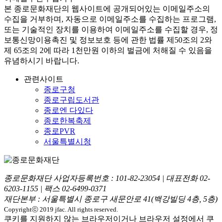
본
종로문화재단
의 웹사이트에 공개되어있는 이메일주소의
수집을 거부하며, 자동으로 이메일주소를 수집하는 프로그램,
또는 기술적인 장치를 이용하여 이메일주소를 수집할 경우, 정
보통신망이용촉진 및 정보보호 등에 관한 법률
제50조의 2와
제 65조의 2에 따라 1천만원 이하의 벌금
에 처해질 수 있음을
유념하시기 바랍니다.
관련사이트
종로구청
종로구립도서관
종로엔 다있다
종로한복축제
종로PVR
서울특별시청
종로문화재단 사업자등록번호 :
101-82-23054
| 대표전화
02-
6203-1155
| 팩스
02-6499-0371
재단본부 : 서울특별시 종로구 새문안로 41(백강빌딩 4층, 5층)
Copyrightⓒ 2019 jfac. All rights reserved.
쿠키를 지원하지 않는 브라우저이거나 브라우저 설정에서 쿠