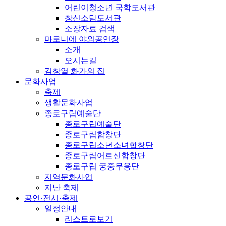
어린이청소년 국학도서관
창신소담도서관
소장자료 검색
마로니에 야외공연장
소개
오시는길
김창열 화가의 집
문화사업
축제
생활문화사업
종로구립예술단
종로구립예술단
종로구립합창단
종로구립소년소녀합창단
종로구립어르신합창단
종로구립 궁중무용단
지역문화사업
지난 축제
공연·전시·축제
일정안내
리스트로보기