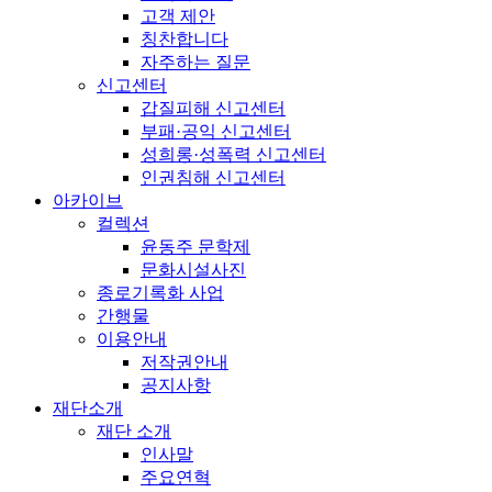
고객 제안
칭찬합니다
자주하는 질문
신고센터
갑질피해 신고센터
부패·공익 신고센터
성희롱·성폭력 신고센터
인권침해 신고센터
아카이브
컬렉션
윤동주 문학제
문화시설사진
종로기록화 사업
간행물
이용안내
저작권안내
공지사항
재단소개
재단 소개
인사말
주요연혁