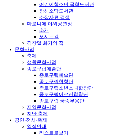
어린이청소년 국학도서관
창신소담도서관
소장자료 검색
마로니에 야외공연장
소개
오시는길
김창열 화가의 집
문화사업
축제
생활문화사업
종로구립예술단
종로구립예술단
종로구립합창단
종로구립소년소녀합창단
종로구립어르신합창단
종로구립 궁중무용단
지역문화사업
지난 축제
공연·전시·축제
일정안내
리스트로보기