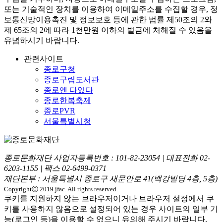
또는 기술적인 장치를 이용하여 이메일주소를 수집할 경우, 정
보통신망이용촉진 및 정보보호 등에 관한 법률
제50조의 2와
제 65조의 2에 따라 1천만원 이하의 벌금
에 처해질 수 있음을
유념하시기 바랍니다.
관련사이트
종로구청
종로구립도서관
종로엔 다있다
종로한복축제
종로PVR
서울특별시청
종로문화재단 사업자등록번호 :
101-82-23054
| 대표전화
02-
6203-1155
| 팩스
02-6499-0371
재단본부 : 서울특별시 종로구 새문안로 41(백강빌딩 4층, 5층)
Copyrightⓒ 2019 jfac. All rights reserved.
쿠키를 지원하지 않는 브라우저이거나 브라우저 설정에서 쿠
키를 사용하지 않음으로 설정되어 있는 경우 사이트의 일부 기
능(로그인 등)을 이용할 수 없으니 유의해 주시기 바랍니다.