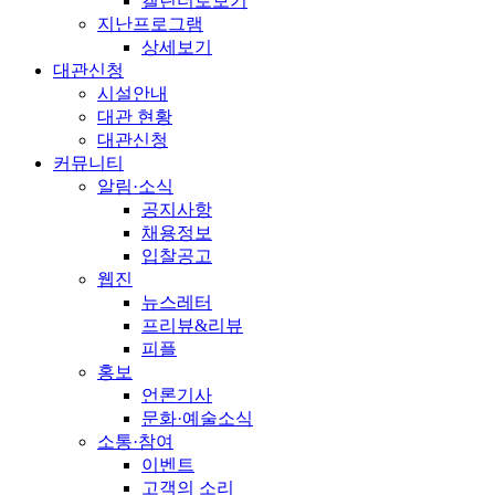
캘린더로보기
지난프로그램
상세보기
대관신청
시설안내
대관 현황
대관신청
커뮤니티
알림·소식
공지사항
채용정보
입찰공고
웹진
뉴스레터
프리뷰&리뷰
피플
홍보
언론기사
문화·예술소식
소통·참여
이벤트
고객의 소리