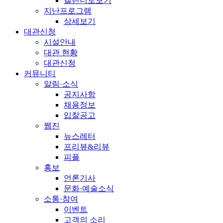
캘린더로보기
지난프로그램
상세보기
대관신청
시설안내
대관 현황
대관신청
커뮤니티
알림·소식
공지사항
채용정보
입찰공고
웹진
뉴스레터
프리뷰&리뷰
피플
홍보
언론기사
문화·예술소식
소통·참여
이벤트
고객의 소리