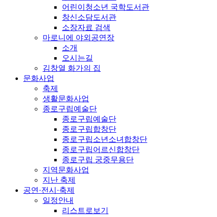
어린이청소년 국학도서관
창신소담도서관
소장자료 검색
마로니에 야외공연장
소개
오시는길
김창열 화가의 집
문화사업
축제
생활문화사업
종로구립예술단
종로구립예술단
종로구립합창단
종로구립소년소녀합창단
종로구립어르신합창단
종로구립 궁중무용단
지역문화사업
지난 축제
공연·전시·축제
일정안내
리스트로보기