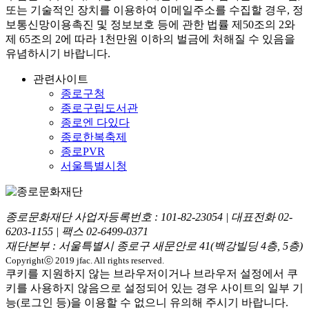
또는 기술적인 장치를 이용하여 이메일주소를 수집할 경우, 정
보통신망이용촉진 및 정보보호 등에 관한 법률
제50조의 2와
제 65조의 2에 따라 1천만원 이하의 벌금
에 처해질 수 있음을
유념하시기 바랍니다.
관련사이트
종로구청
종로구립도서관
종로엔 다있다
종로한복축제
종로PVR
서울특별시청
종로문화재단 사업자등록번호 :
101-82-23054
| 대표전화
02-
6203-1155
| 팩스
02-6499-0371
재단본부 : 서울특별시 종로구 새문안로 41(백강빌딩 4층, 5층)
Copyrightⓒ 2019 jfac. All rights reserved.
쿠키를 지원하지 않는 브라우저이거나 브라우저 설정에서 쿠
키를 사용하지 않음으로 설정되어 있는 경우 사이트의 일부 기
능(로그인 등)을 이용할 수 없으니 유의해 주시기 바랍니다.