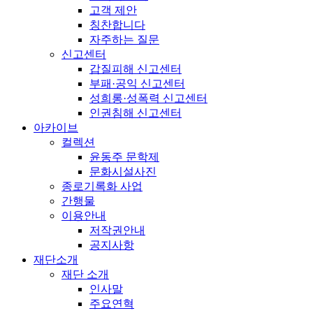
고객 제안
칭찬합니다
자주하는 질문
신고센터
갑질피해 신고센터
부패·공익 신고센터
성희롱·성폭력 신고센터
인권침해 신고센터
아카이브
컬렉션
윤동주 문학제
문화시설사진
종로기록화 사업
간행물
이용안내
저작권안내
공지사항
재단소개
재단 소개
인사말
주요연혁