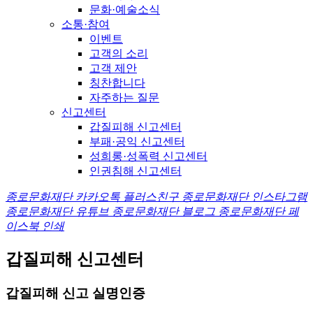
문화·예술소식
소통·참여
이벤트
고객의 소리
고객 제안
칭찬합니다
자주하는 질문
신고센터
갑질피해 신고센터
부패·공익 신고센터
성희롱·성폭력 신고센터
인권침해 신고센터
종로문화재단 카카오톡 플러스친구
종로문화재단 인스타그램
종로문화재단 유튜브
종로문화재단 블로그
종로문화재단 페
이스북
인쇄
갑질피해 신고센터
갑질피해 신고
실명인증