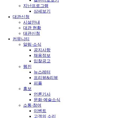
캘린더로보기
지난프로그램
상세보기
대관신청
시설안내
대관 현황
대관신청
커뮤니티
알림·소식
공지사항
채용정보
입찰공고
웹진
뉴스레터
프리뷰&리뷰
피플
홍보
언론기사
문화·예술소식
소통·참여
이벤트
고객의 소리