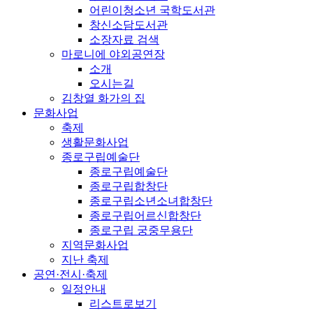
어린이청소년 국학도서관
창신소담도서관
소장자료 검색
마로니에 야외공연장
소개
오시는길
김창열 화가의 집
문화사업
축제
생활문화사업
종로구립예술단
종로구립예술단
종로구립합창단
종로구립소년소녀합창단
종로구립어르신합창단
종로구립 궁중무용단
지역문화사업
지난 축제
공연·전시·축제
일정안내
리스트로보기