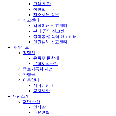
고객 제안
칭찬합니다
자주하는 질문
신고센터
갑질피해 신고센터
부패·공익 신고센터
성희롱·성폭력 신고센터
인권침해 신고센터
아카이브
컬렉션
윤동주 문학제
문화시설사진
종로기록화 사업
간행물
이용안내
저작권안내
공지사항
재단소개
재단 소개
인사말
주요연혁