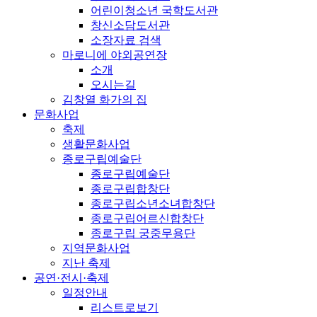
어린이청소년 국학도서관
창신소담도서관
소장자료 검색
마로니에 야외공연장
소개
오시는길
김창열 화가의 집
문화사업
축제
생활문화사업
종로구립예술단
종로구립예술단
종로구립합창단
종로구립소년소녀합창단
종로구립어르신합창단
종로구립 궁중무용단
지역문화사업
지난 축제
공연·전시·축제
일정안내
리스트로보기