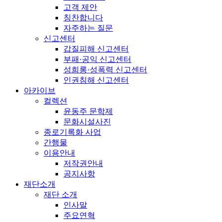
고객 제안
칭찬합니다
자주하는 질문
신고센터
갑질피해 신고센터
부패·공익 신고센터
성희롱·성폭력 신고센터
인권침해 신고센터
아카이브
컬렉션
윤동주 문학제
문화시설사진
종로기록화 사업
간행물
이용안내
저작권안내
공지사항
재단소개
재단 소개
인사말
주요연혁