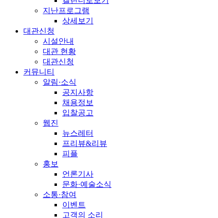
캘린더로보기
지난프로그램
상세보기
대관신청
시설안내
대관 현황
대관신청
커뮤니티
알림·소식
공지사항
채용정보
입찰공고
웹진
뉴스레터
프리뷰&리뷰
피플
홍보
언론기사
문화·예술소식
소통·참여
이벤트
고객의 소리