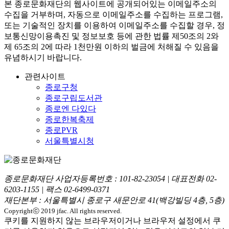
본
종로문화재단
의 웹사이트에 공개되어있는 이메일주소의
수집을 거부하며, 자동으로 이메일주소를 수집하는 프로그램,
또는 기술적인 장치를 이용하여 이메일주소를 수집할 경우, 정
보통신망이용촉진 및 정보보호 등에 관한 법률
제50조의 2와
제 65조의 2에 따라 1천만원 이하의 벌금
에 처해질 수 있음을
유념하시기 바랍니다.
관련사이트
종로구청
종로구립도서관
종로엔 다있다
종로한복축제
종로PVR
서울특별시청
종로문화재단 사업자등록번호 :
101-82-23054
| 대표전화
02-
6203-1155
| 팩스
02-6499-0371
재단본부 : 서울특별시 종로구 새문안로 41(백강빌딩 4층, 5층)
Copyrightⓒ 2019 jfac. All rights reserved.
쿠키를 지원하지 않는 브라우저이거나 브라우저 설정에서 쿠