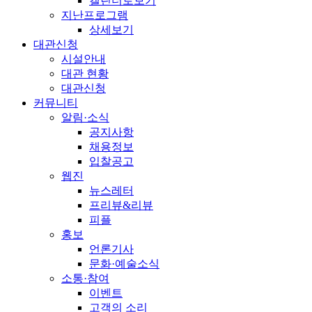
캘린더로보기
지난프로그램
상세보기
대관신청
시설안내
대관 현황
대관신청
커뮤니티
알림·소식
공지사항
채용정보
입찰공고
웹진
뉴스레터
프리뷰&리뷰
피플
홍보
언론기사
문화·예술소식
소통·참여
이벤트
고객의 소리