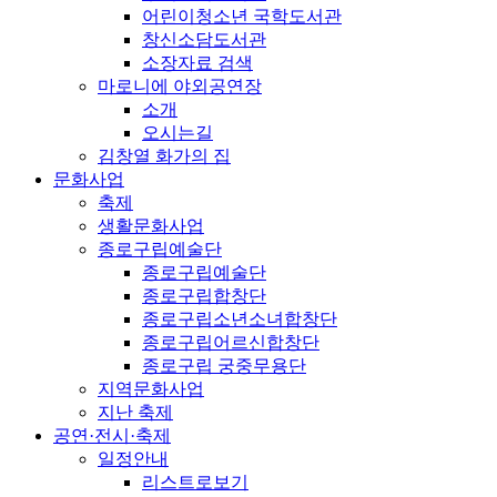
어린이청소년 국학도서관
창신소담도서관
소장자료 검색
마로니에 야외공연장
소개
오시는길
김창열 화가의 집
문화사업
축제
생활문화사업
종로구립예술단
종로구립예술단
종로구립합창단
종로구립소년소녀합창단
종로구립어르신합창단
종로구립 궁중무용단
지역문화사업
지난 축제
공연·전시·축제
일정안내
리스트로보기