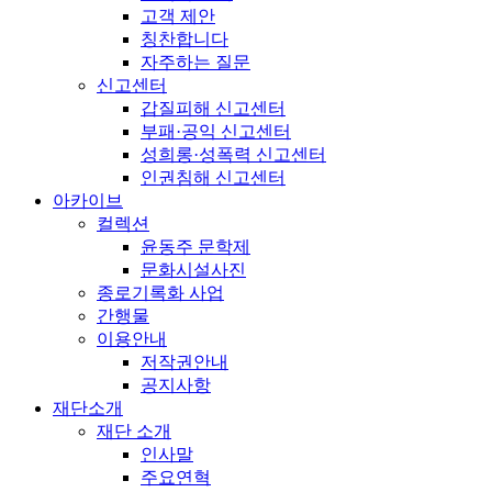
고객 제안
칭찬합니다
자주하는 질문
신고센터
갑질피해 신고센터
부패·공익 신고센터
성희롱·성폭력 신고센터
인권침해 신고센터
아카이브
컬렉션
윤동주 문학제
문화시설사진
종로기록화 사업
간행물
이용안내
저작권안내
공지사항
재단소개
재단 소개
인사말
주요연혁