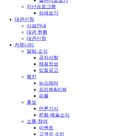
캘린더로보기
지난프로그램
상세보기
대관신청
시설안내
대관 현황
대관신청
커뮤니티
알림·소식
공지사항
채용정보
입찰공고
웹진
뉴스레터
프리뷰&리뷰
피플
홍보
언론기사
문화·예술소식
소통·참여
이벤트
고객의 소리