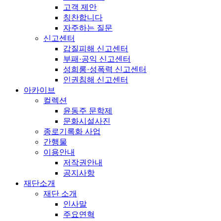
고객 제안
칭찬합니다
자주하는 질문
신고센터
갑질피해 신고센터
부패·공익 신고센터
성희롱·성폭력 신고센터
인권침해 신고센터
아카이브
컬렉션
윤동주 문학제
문화시설사진
종로기록화 사업
간행물
이용안내
저작권안내
공지사항
재단소개
재단 소개
인사말
주요연혁