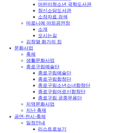
어린이청소년 국학도서관
창신소담도서관
소장자료 검색
마로니에 야외공연장
소개
오시는길
김창열 화가의 집
문화사업
축제
생활문화사업
종로구립예술단
종로구립예술단
종로구립합창단
종로구립소년소녀합창단
종로구립어르신합창단
종로구립 궁중무용단
지역문화사업
지난 축제
공연·전시·축제
일정안내
리스트로보기