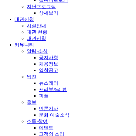
캘린더로보기
지난프로그램
상세보기
대관신청
시설안내
대관 현황
대관신청
커뮤니티
알림·소식
공지사항
채용정보
입찰공고
웹진
뉴스레터
프리뷰&리뷰
피플
홍보
언론기사
문화·예술소식
소통·참여
이벤트
고객의 소리