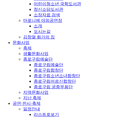
어린이청소년 국학도서관
창신소담도서관
소장자료 검색
마로니에 야외공연장
소개
오시는길
김창열 화가의 집
문화사업
축제
생활문화사업
종로구립예술단
종로구립예술단
종로구립합창단
종로구립소년소녀합창단
종로구립어르신합창단
종로구립 궁중무용단
지역문화사업
지난 축제
공연·전시·축제
일정안내
리스트로보기