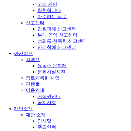
고객 제안
칭찬합니다
자주하는 질문
신고센터
갑질피해 신고센터
부패·공익 신고센터
성희롱·성폭력 신고센터
인권침해 신고센터
아카이브
컬렉션
윤동주 문학제
문화시설사진
종로기록화 사업
간행물
이용안내
저작권안내
공지사항
재단소개
재단 소개
인사말
주요연혁