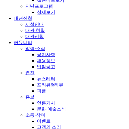
캘린더로보기
지난프로그램
상세보기
대관신청
시설안내
대관 현황
대관신청
커뮤니티
알림·소식
공지사항
채용정보
입찰공고
웹진
뉴스레터
프리뷰&리뷰
피플
홍보
언론기사
문화·예술소식
소통·참여
이벤트
고객의 소리