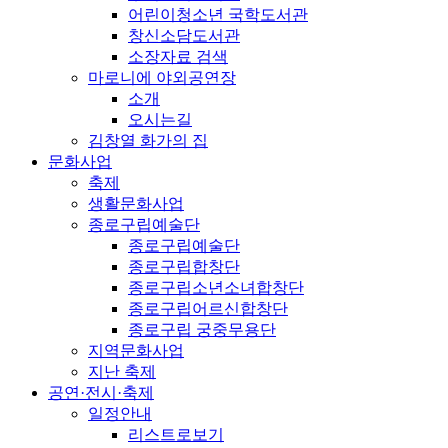
어린이청소년 국학도서관
창신소담도서관
소장자료 검색
마로니에 야외공연장
소개
오시는길
김창열 화가의 집
문화사업
축제
생활문화사업
종로구립예술단
종로구립예술단
종로구립합창단
종로구립소년소녀합창단
종로구립어르신합창단
종로구립 궁중무용단
지역문화사업
지난 축제
공연·전시·축제
일정안내
리스트로보기