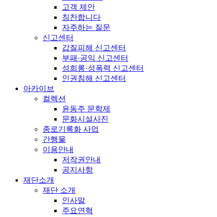
고객 제안
칭찬합니다
자주하는 질문
신고센터
갑질피해 신고센터
부패·공익 신고센터
성희롱·성폭력 신고센터
인권침해 신고센터
아카이브
컬렉션
윤동주 문학제
문화시설사진
종로기록화 사업
간행물
이용안내
저작권안내
공지사항
재단소개
재단 소개
인사말
주요연혁